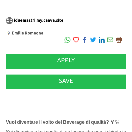
iduemastri.my.canva.site
Emilia Romagna
APPLY
SAVE
Vuoi diventare il volto del Beverage di qualità?
🍹🚀
Sei dinamico e hai voglia di un lavoro che non ti chiuda in