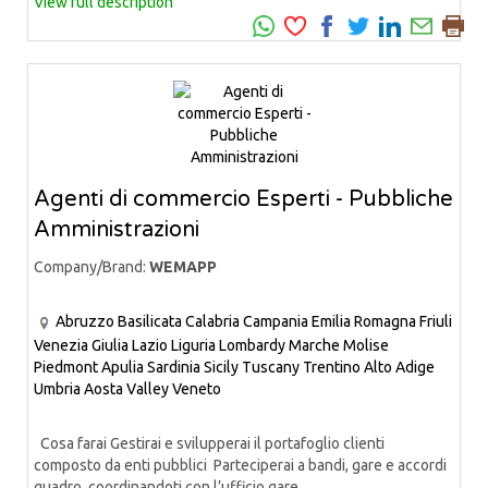
View full description
Agenti di commercio Esperti - Pubbliche
Amministrazioni
Company/Brand:
WEMAPP
Abruzzo
Basilicata
Calabria
Campania
Emilia Romagna
Friuli
Venezia Giulia
Lazio
Liguria
Lombardy
Marche
Molise
Piedmont
Apulia
Sardinia
Sicily
Tuscany
Trentino Alto Adige
Umbria
Aosta Valley
Veneto
Cosa farai Gestirai e svilupperai il portafoglio clienti
composto da enti pubblici Parteciperai a bandi, gare e accordi
quadro, coordinandoti con l’ufficio gare...