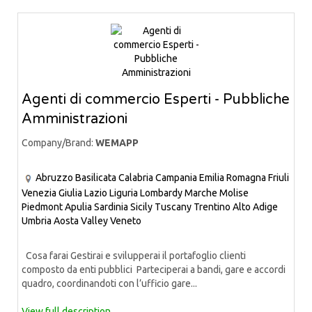
Agenti di commercio Esperti - Pubbliche
Amministrazioni
Company/Brand:
WEMAPP
Abruzzo
Basilicata
Calabria
Campania
Emilia Romagna
Friuli
Venezia Giulia
Lazio
Liguria
Lombardy
Marche
Molise
Piedmont
Apulia
Sardinia
Sicily
Tuscany
Trentino Alto Adige
Umbria
Aosta Valley
Veneto
Cosa farai Gestirai e svilupperai il portafoglio clienti
composto da enti pubblici Parteciperai a bandi, gare e accordi
quadro, coordinandoti con l’ufficio gare...
View full description