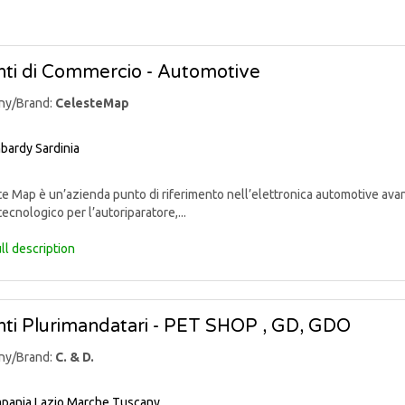
ti di Commercio - Automotive
ny/Brand:
CelesteMap
bardy
Sardinia
 Map è un’azienda punto di riferimento nell’elettronica automotive avan
tecnologico per l’autoriparatore,...
ll description
ti Plurimandatari - PET SHOP , GD, GDO
ny/Brand:
C. & D.
pania
Lazio
Marche
Tuscany