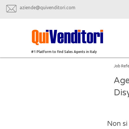
aziende@quivenditori.com
#1 Platform to find Sales Agents in Italy
Job Ref
Age
Dis
Non si