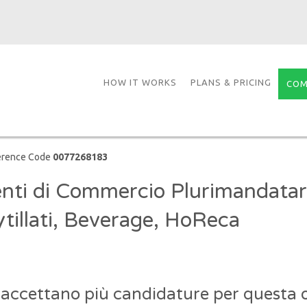
HOW IT WORKS
PLANS & PRICING
COM
erence Code
0077268183
nti di Commercio Plurimandatari 
ytillati, Beverage, HoReca
 accettano più candidature per questa o