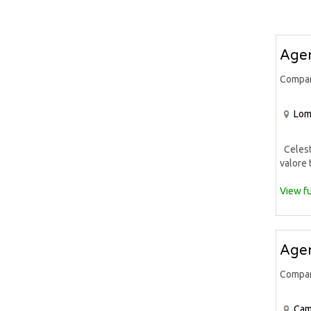
Agen
Compa
Lom
Celeste
valore 
View fu
Agen
Compa
Cam