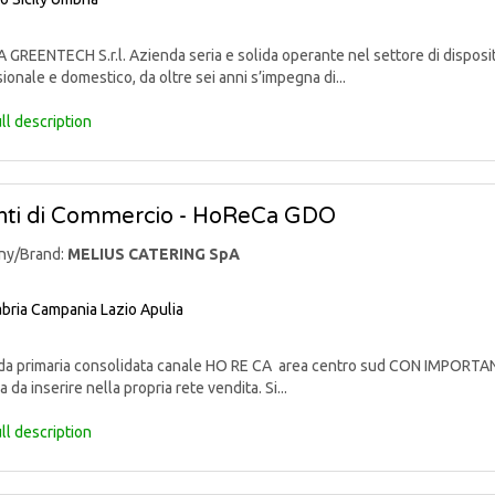
GREENTECH S.r.l. Azienda seria e solida operante nel settore di disposit
ionale e domestico, da oltre sei anni s’impegna di...
ll description
ti di Commercio - HoReCa GDO
ny/Brand:
MELIUS CATERING SpA
bria
Campania
Lazio
Apulia
a primaria consolidata canale HO RE CA area centro sud CON IMPORT
a da inserire nella propria rete vendita. Si...
ll description