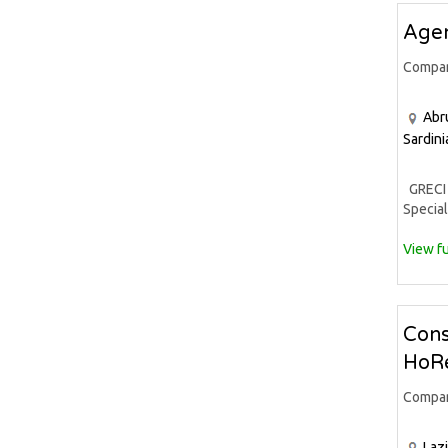
Agen
Compa
Abr
Sardini
GRECI 
Special
View fu
Cons
HoRe
Compa
Laz