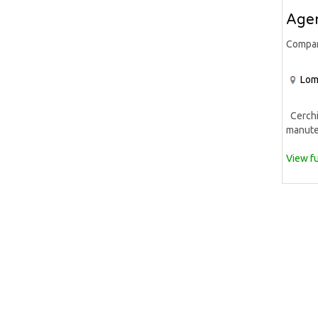
Agen
Compa
Lom
Cerchia
manuten
View fu