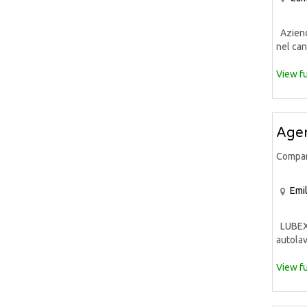
Azienda
nel can
View fu
Agen
Compa
Emi
LUBEX S
autolav
View fu