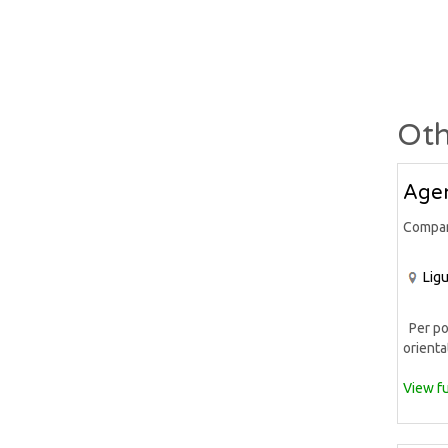
Oth
Agen
Compa
Ligu
Per pot
orientat
View fu