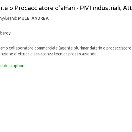
te o Procacciatore d’affari - PMI industriali, At
ny/Brand:
MULE' ANDREA
bardy
mo collaboratore commerciale (agente plurimandatario o procacciatore d’af
zione elettrica e assistenza tecnica presso aziende...
ll description