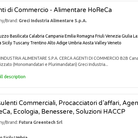
ti di Commercio - Alimentare HoReCa
ny/Brand:
Greci Industria Alimentare S.p.A.
uzzo
Basilicata
Calabria
Campania
Emilia Romagna
Friuli Venezia Giulia
La
a
Sicily
Tuscany
Trentino Alto Adige
Umbria
Aosta Valley
Veneto
INDUSTRIA ALIMENTARE S.P.A. CERCA AGENTI DI COMMERCIO B2B Canali: 
izzato (Monomandatari e Plurimandatari) Greci Industria...
ll description
ulenti Commerciali, Procacciatori d’affari, Agen
Ca, Ecologia, Benessere, Soluzioni HACCP
ny/Brand:
Futura Greentech Srl
io
Sicily
Umbria