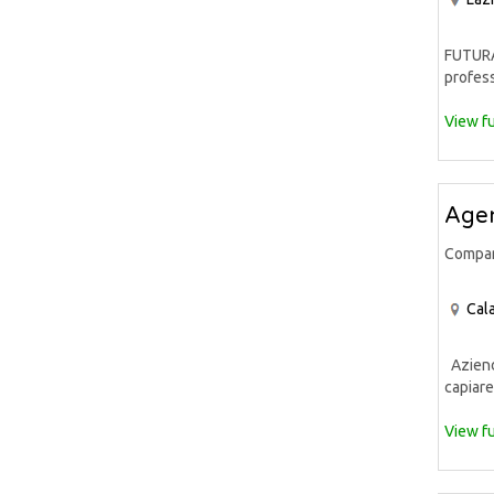
FUTURA 
profess
View fu
Agen
Compa
Cala
Aziend
capiare
View fu