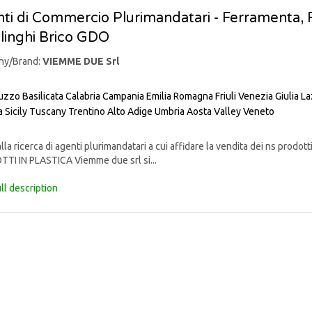
ti di Commercio Plurimandatari - Ferramenta, Fa
linghi Brico GDO
ny/Brand:
VIEMME DUE Srl
uzzo
Basilicata
Calabria
Campania
Emilia Romagna
Friuli Venezia Giulia
La
a
Sicily
Tuscany
Trentino Alto Adige
Umbria
Aosta Valley
Veneto
lla ricerca di agenti plurimandatari a cui affidare la vendita dei ns pr
TI IN PLASTICA Viemme due srl si...
ll description