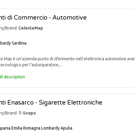
ti di Commercio - Automotive
ny/Brand:
CelesteMap
bardy
Sardinia
 Map è un’azienda punto di riferimento nell’elettronica automotive avan
tecnologico per l’autoriparatore,...
ll description
ti Enasarco - Sigarette Elettroniche
ny/Brand:
T-Svapo
pania
Emilia Romagna
Lombardy
Apulia