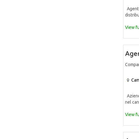
Agente 
distrib
View fu
Agen
Compa
Cam
Azienda
nel can
View fu