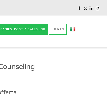
LOG IN
PANIES: POST A SALES JOB
Counseling
fferta.