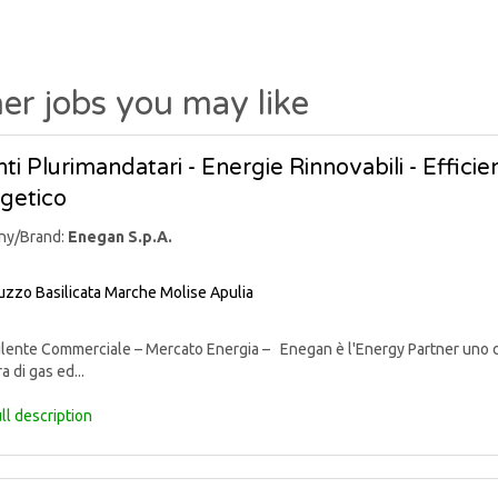
er jobs you may like
ti Plurimandatari - Energie Rinnovabili - Effic
getico
ny/Brand:
Enegan S.p.A.
uzzo
Basilicata
Marche
Molise
Apulia
nte Commerciale – Mercato Energia – Enegan è l'Energy Partner uno degli 
a di gas ed...
ll description