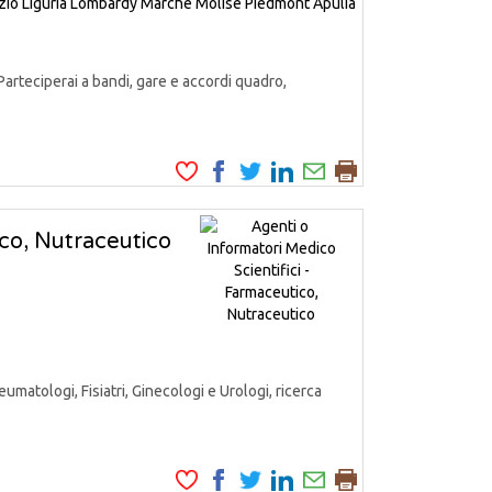
zio
Liguria
Lombardy
Marche
Molise
Piedmont
Apulia
Parteciperai a bandi, gare e accordi quadro,
ico, Nutraceutico
matologi, Fisiatri, Ginecologi e Urologi, ricerca