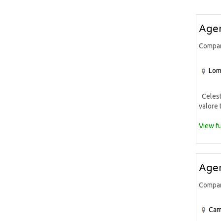
Agen
Compa
Lom
Celeste
valore 
View fu
Agen
Compa
Cam