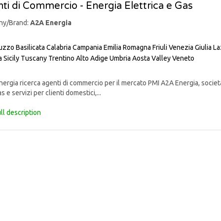
ti di Commercio - Energia Elettrica e Gas
ny/Brand:
A2A Energia
uzzo
Basilicata
Calabria
Campania
Emilia Romagna
Friuli Venezia Giulia
La
a
Sicily
Tuscany
Trentino Alto Adige
Umbria
Aosta Valley
Veneto
rgia ricerca agenti di commercio per il mercato PMI A2A Energia, societ
s e servizi per clienti domestici,...
ll description