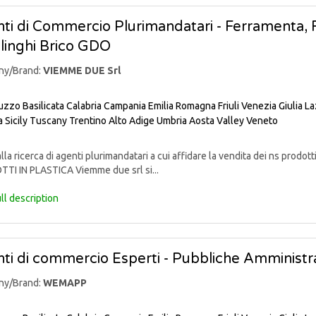
ti di Commercio Plurimandatari - Ferramenta, Fa
linghi Brico GDO
ny/Brand:
VIEMME DUE Srl
uzzo
Basilicata
Calabria
Campania
Emilia Romagna
Friuli Venezia Giulia
La
a
Sicily
Tuscany
Trentino Alto Adige
Umbria
Aosta Valley
Veneto
lla ricerca di agenti plurimandatari a cui affidare la vendita dei ns pr
TI IN PLASTICA Viemme due srl si...
ll description
ti di commercio Esperti - Pubbliche Amministra
ny/Brand:
WEMAPP