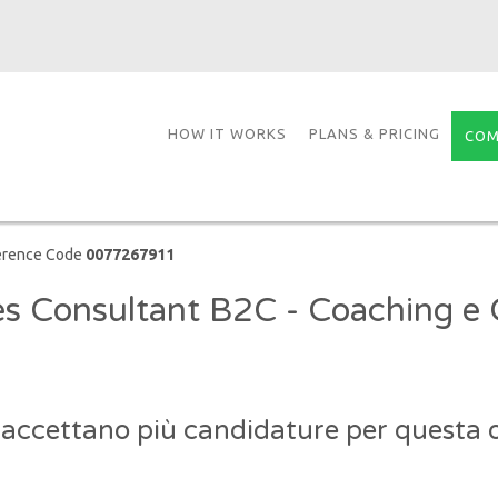
HOW IT WORKS
PLANS & PRICING
COM
erence Code
0077267911
es Consultant B2C - Coaching e 
 accettano più candidature per questa o