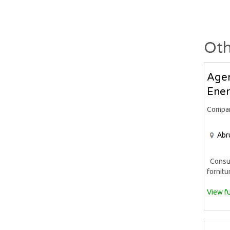
Oth
Agen
Ener
Compa
Abr
Consule
fornitur
View fu