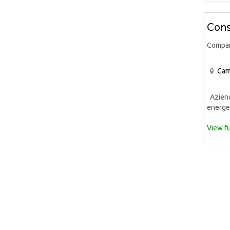
Cons
Compa
Cam
Azienda
energet
View fu