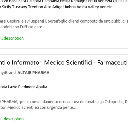
uzzo
Basilicata
Calabria
Campania
Emilia Romagna
Friuli Venezia Giulia
La
a
Sicily
Tuscany
Trentino Alto Adige
Umbria
Aosta Valley
Veneto
rai Gestirai e svilupperai il portafoglio clienti composto da enti pubblici 
andoti con l’ufficio gare...
ll description
ti o Informatori Medico Scientifici - Farmaceut
ny/Brand:
ALTAIR PHARMA
bria
Lazio
Piedmont
Apulia
PHARMA, per il consolidamento di una linea destinata agli Ortopedici, Reu
tori Medico Scientifici con urgenza per le...
ll description