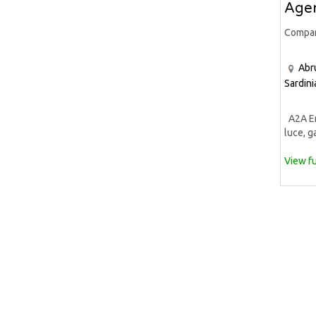
Agen
Compa
Abr
Sardini
A2A Ene
luce, ga
View fu