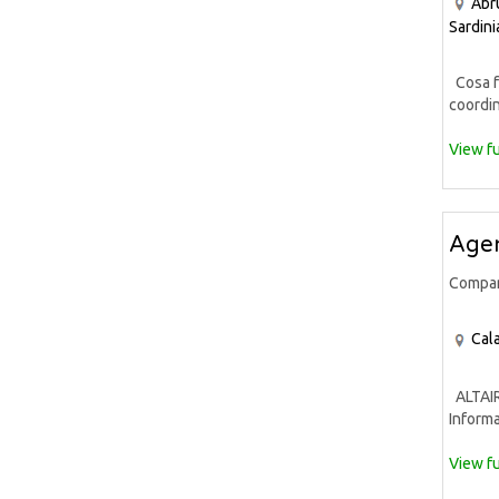
Abr
Sardini
Cosa fa
coordin
View fu
Agen
Compa
Cala
ALTAIR 
Informa
View fu