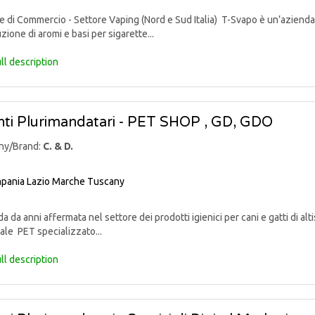
di Commercio - Settore Vaping (Nord e Sud Italia) T-Svapo è un’azienda 
uzione di aromi e basi per sigarette...
ll description
ti Plurimandatari - PET SHOP , GD, GDO
ny/Brand:
C. & D.
pania
Lazio
Marche
Tuscany
 da anni affermata nel settore dei prodotti igienici per cani e gatti di alti
ale PET specializzato...
ll description