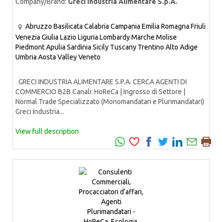
Company/Brand:
Greci Industria Alimentare S.p.A.
Abruzzo
Basilicata
Calabria
Campania
Emilia Romagna
Friuli
Venezia Giulia
Lazio
Liguria
Lombardy
Marche
Molise
Piedmont
Apulia
Sardinia
Sicily
Tuscany
Trentino Alto Adige
Umbria
Aosta Valley
Veneto
GRECI INDUSTRIA ALIMENTARE S.P.A. CERCA AGENTI DI
COMMERCIO B2B Canali: HoReCa | Ingrosso di Settore |
Normal Trade Specializzato (Monomandatari e Plurimandatari)
Greci Industria...
View full description