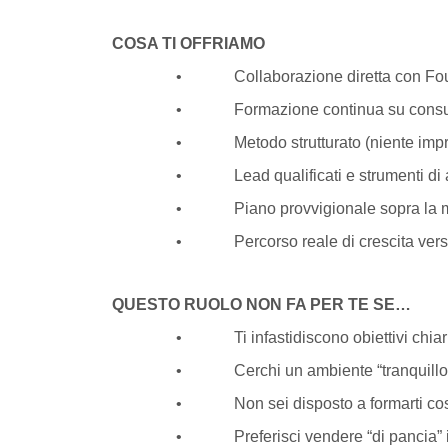
COSA TI OFFRIAMO
• Collaborazione diretta con Founder
• Formazione continua su consulenza 
• Metodo strutturato (niente improv
• Lead qualificati e strumenti di alto
• Piano provvigionale sopra la media d
• Percorso reale di crescita verso ruo
QUESTO RUOLO NON FA PER TE SE…
• Ti infastidiscono obiettivi chiari e 
• Cerchi un ambiente “tranquillo” o 
• Non sei disposto a formarti cost
• Preferisci vendere “di pancia” inv