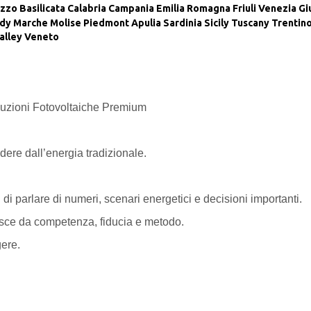
zzo
Basilicata
Calabria
Campania
Emilia Romagna
Friuli Venezia Gi
dy
Marche
Molise
Piedmont
Apulia
Sardinia
Sicily
Tuscany
Trentino
alley
Veneto
luzioni Fotovoltaiche Premium
dere dall’energia tradizionale.
i parlare di numeri, scenari energetici e decisioni importanti.
asce da competenza, fiducia e metodo.
gere.