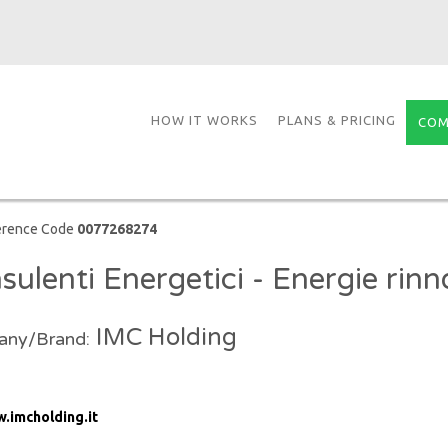
HOW IT WORKS
PLANS & PRICING
COM
erence Code
0077268274
sulenti Energetici - Energie rinno
IMC Holding
ny/Brand:
.imcholding.it