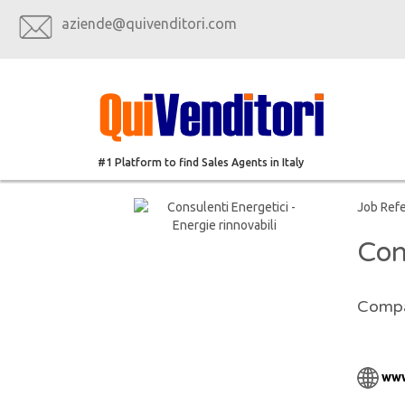
aziende@quivenditori.com
#1 Platform to find Sales Agents in Italy
Job Ref
Con
Compa
www