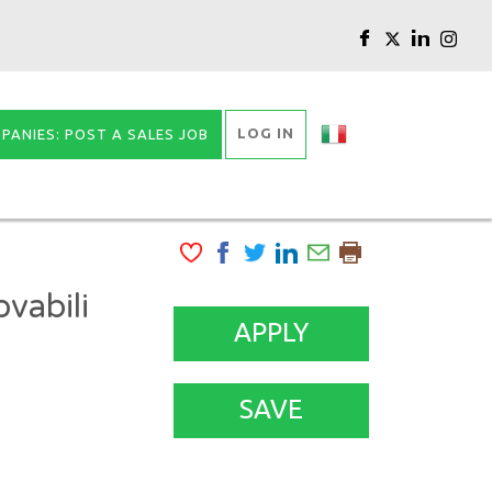
LOG IN
PANIES: POST A SALES JOB
vabili
APPLY
SAVE