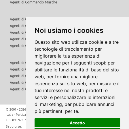
Agenti di Commercio Marche
Agenti di Commercio Molise
Agenti di Commercio Piemonte
Noi usiamo i cookies
Agenti di Commercio Puglia
Agenti di Commercio Sardegna
Questo sito web utilizza cookie e altre
Agenti di Commercio Sicilia
tecnologie di tracciamento per
migliorare la tua esperienza di
navigazione per i seguenti scopi:
per
Agenti di Commercio Toscana
abilitare le funzionalità di base del sito
Agenti di Commercio Trentino Alto Adige
web
,
per fornire una migliore
Agenti di Commercio Umbria
Agenti di Commercio Valle d'Aosta
esperienza sul sito web
,
per misurare il
Agenti di Commercio Veneto
tuo interesse nei nostri prodotti e
servizi e personalizzare le interazioni
di marketing
,
per pubblicare annunci
© 2001 - 2026 Direct Hunt Srl - Via Marco Gatti 34/A - 74024 Manduria (Ta)
più pertinenti per te
.
Italia - Partita Iva: IT02481910731
aziende@quivenditori.com
+39 099 973 7219
Accetto
Seguici su: