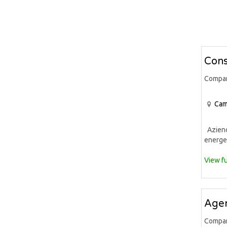
Cons
Compa
Cam
Azienda
energet
View fu
Agen
Compa