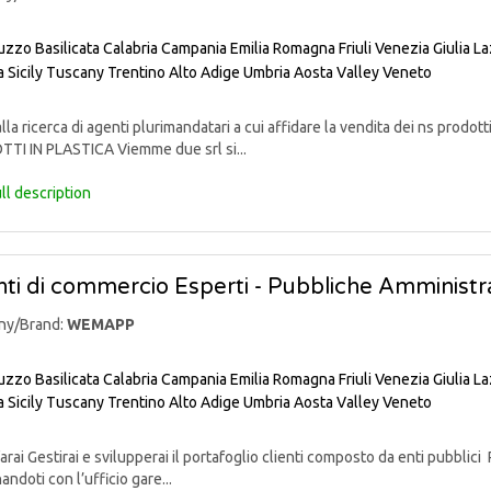
uzzo
Basilicata
Calabria
Campania
Emilia Romagna
Friuli Venezia Giulia
La
a
Sicily
Tuscany
Trentino Alto Adige
Umbria
Aosta Valley
Veneto
lla ricerca di agenti plurimandatari a cui affidare la vendita dei ns pr
TI IN PLASTICA Viemme due srl si...
ll description
ti di commercio Esperti - Pubbliche Amministra
ny/Brand:
WEMAPP
uzzo
Basilicata
Calabria
Campania
Emilia Romagna
Friuli Venezia Giulia
La
a
Sicily
Tuscany
Trentino Alto Adige
Umbria
Aosta Valley
Veneto
rai Gestirai e svilupperai il portafoglio clienti composto da enti pubblici 
andoti con l’ufficio gare...