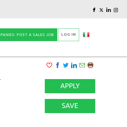
LOG IN
PANIES: POST A SALES JOB
-
APPLY
SAVE