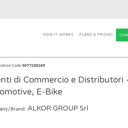
HOW IT WORKS
PLANS & PRICING
COM
erence Code
0077268269
nti di Commercio e Distributori 
omotive, E-Bike
ALKOR GROUP Srl
ny/Brand: