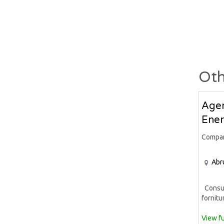
Oth
Agen
Ener
Compa
Abr
Consule
fornitur
View fu