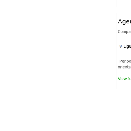
Agen
Compa
Ligu
Per pot
orientat
View fu