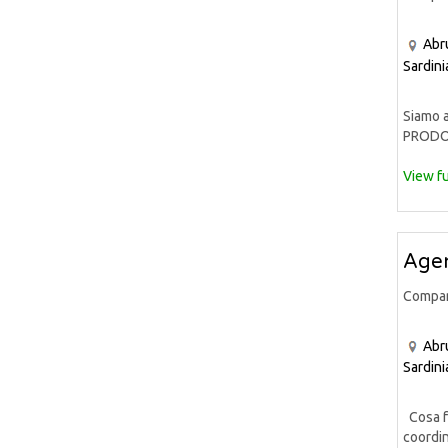
Abr
Sardini
Siamo a
PRODOT
View fu
Agen
Compa
Abr
Sardini
Cosa fa
coordin