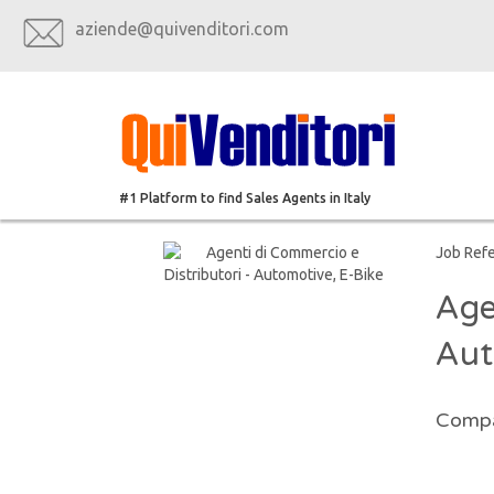
aziende@quivenditori.com
#1 Platform to find Sales Agents in Italy
Job Ref
Age
Aut
Compa