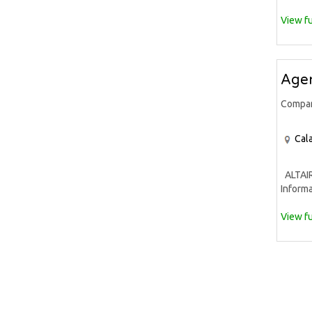
View fu
Agen
Compa
Cala
ALTAIR 
Informa
View fu