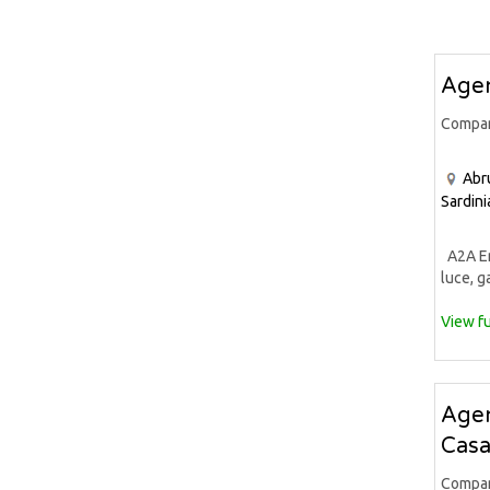
Agen
Compa
Abr
Sardini
A2A Ene
luce, ga
View fu
Agen
Casa
Compa