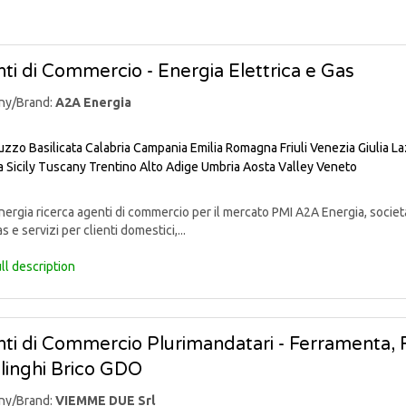
ti di Commercio - Energia Elettrica e Gas
ny/Brand:
A2A Energia
uzzo
Basilicata
Calabria
Campania
Emilia Romagna
Friuli Venezia Giulia
La
a
Sicily
Tuscany
Trentino Alto Adige
Umbria
Aosta Valley
Veneto
rgia ricerca agenti di commercio per il mercato PMI A2A Energia, societ
s e servizi per clienti domestici,...
ll description
ti di Commercio Plurimandatari - Ferramenta, Fa
linghi Brico GDO
ny/Brand:
VIEMME DUE Srl