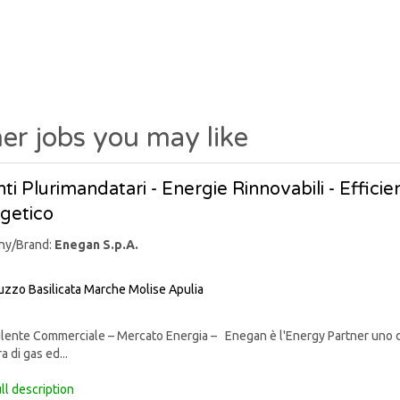
er jobs you may like
ti Plurimandatari - Energie Rinnovabili - Effic
getico
ny/Brand:
Enegan S.p.A.
uzzo
Basilicata
Marche
Molise
Apulia
nte Commerciale – Mercato Energia – Enegan è l'Energy Partner uno degli 
a di gas ed...
ll description