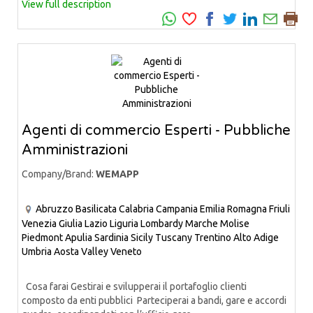
View full description
Agenti di commercio Esperti - Pubbliche
Amministrazioni
Company/Brand:
WEMAPP
Abruzzo
Basilicata
Calabria
Campania
Emilia Romagna
Friuli
Venezia Giulia
Lazio
Liguria
Lombardy
Marche
Molise
Piedmont
Apulia
Sardinia
Sicily
Tuscany
Trentino Alto Adige
Umbria
Aosta Valley
Veneto
Cosa farai Gestirai e svilupperai il portafoglio clienti
composto da enti pubblici Parteciperai a bandi, gare e accordi