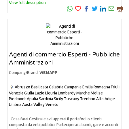
View full description
Agenti di commercio Esperti - Pubbliche
Amministrazioni
Company/Brand:
WEMAPP
Abruzzo
Basilicata
Calabria
Campania
Emilia Romagna
Friuli
Venezia Giulia
Lazio
Liguria
Lombardy
Marche
Molise
Piedmont
Apulia
Sardinia
Sicily
Tuscany
Trentino Alto Adige
Umbria
Aosta Valley
Veneto
Cosa farai Gestirai e svilupperai il portafoglio clienti
composto da enti pubblici Parteciperai a bandi, gare e accordi