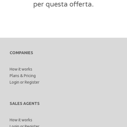
per questa offerta.
COMPANIES
How it works
Plans & Pricing
Login
or
Register
SALES AGENTS
How it works
Login
or
Register