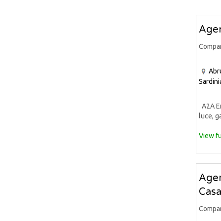
Agen
Compa
Abr
Sardini
A2A Ene
luce, ga
View fu
Agen
Casa
Compa