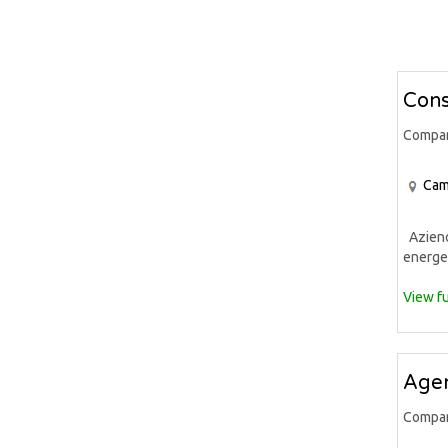
Cons
Compa
Cam
Azienda
energet
View fu
Agen
Compa