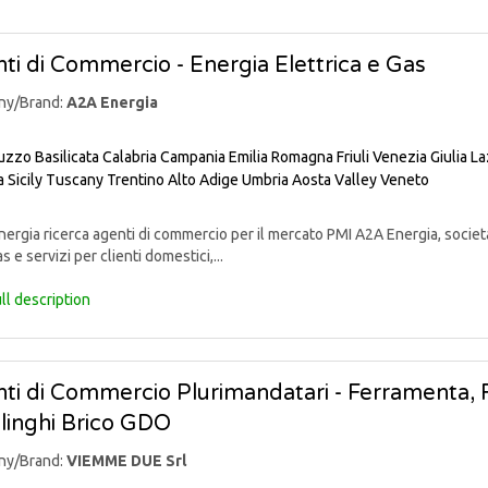
ti di Commercio - Energia Elettrica e Gas
ny/Brand:
A2A Energia
uzzo
Basilicata
Calabria
Campania
Emilia Romagna
Friuli Venezia Giulia
La
a
Sicily
Tuscany
Trentino Alto Adige
Umbria
Aosta Valley
Veneto
rgia ricerca agenti di commercio per il mercato PMI A2A Energia, societ
s e servizi per clienti domestici,...
ll description
ti di Commercio Plurimandatari - Ferramenta, Fa
linghi Brico GDO
ny/Brand:
VIEMME DUE Srl