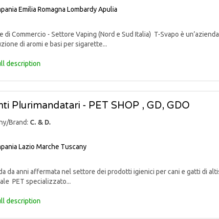
pania
Emilia Romagna
Lombardy
Apulia
di Commercio - Settore Vaping (Nord e Sud Italia) T-Svapo è un’azienda 
uzione di aromi e basi per sigarette...
ll description
ti Plurimandatari - PET SHOP , GD, GDO
ny/Brand:
C. & D.
pania
Lazio
Marche
Tuscany
 da anni affermata nel settore dei prodotti igienici per cani e gatti di alti
ale PET specializzato...
ll description