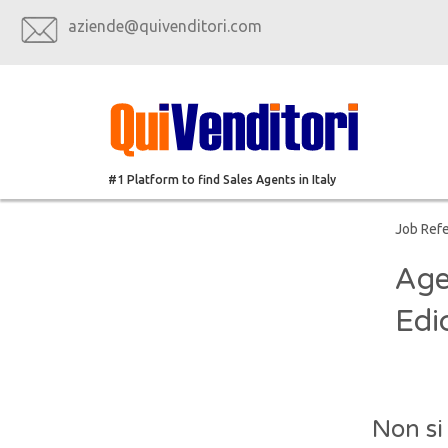
aziende@quivenditori.com
#1 Platform to find Sales Agents in Italy
Job Ref
Age
Edi
Non si