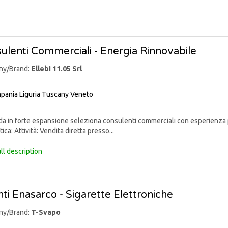
ulenti Commerciali - Energia Rinnovabile
ny/Brand:
Ellebi 11.05 Srl
pania
Liguria
Tuscany
Veneto
 in forte espansione seleziona consulenti commerciali con esperienza p
ica: Attività: Vendita diretta presso...
ll description
ti Enasarco - Sigarette Elettroniche
ny/Brand:
T-Svapo