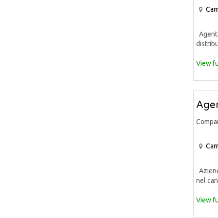
Cam
Agente 
distrib
View fu
Agen
Compa
Cam
Azienda
nel can
View fu