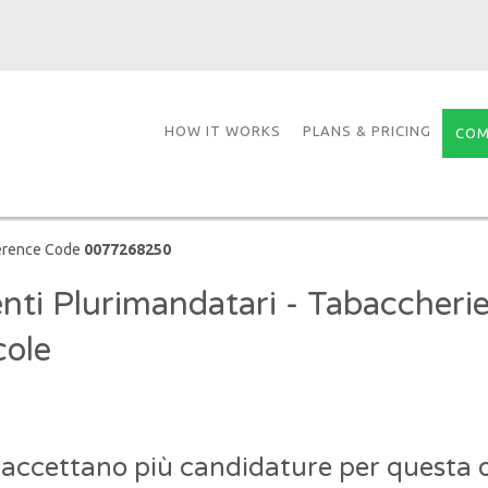
HOW IT WORKS
PLANS & PRICING
COM
erence Code
0077268250
nti Plurimandatari - Tabaccherie
cole
 accettano più candidature per questa o