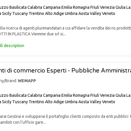
uzzo
Basilicata
Calabria
Campania
Emilia Romagna
Friuli Venezia Giulia
La
a
Sicily
Tuscany
Trentino Alto Adige
Umbria
Aosta Valley
Veneto
lla ricerca di agenti plurimandatari a cui affidare la vendita dei ns pr
TI IN PLASTICA Viemme due srl si...
ll description
ti di commercio Esperti - Pubbliche Amministra
ny/Brand:
WEMAPP
uzzo
Basilicata
Calabria
Campania
Emilia Romagna
Friuli Venezia Giulia
La
a
Sicily
Tuscany
Trentino Alto Adige
Umbria
Aosta Valley
Veneto
rai Gestirai e svilupperai il portafoglio clienti composto da enti pubblici 
andoti con l’ufficio gare...