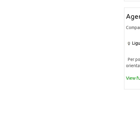
Agen
Compa
Ligu
Per pot
orientat
View fu