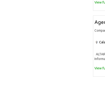
View fu
Agen
Compa
Cala
ALTAIR 
Informa
View fu