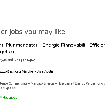
er jobs you may like
ti Plurimandatari - Energie Rinnovabili - Effic
getico
ny/Brand:
Enegan S.p.A.
uzzo
Basilicata
Marche
Molise
Apulia
nte Commerciale – Mercato Energia – Enegan è l'Energy Partner uno degli 
a di gas ed...
ll description