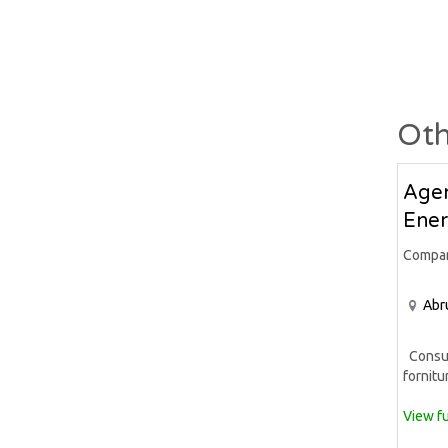
Oth
Agen
Ener
Compa
Abr
Consule
fornitur
View fu