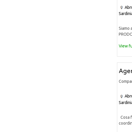
Abr
Sardini
Siamo a
PRODOT
View fu
Agen
Compa
Abr
Sardini
Cosa fa
coordin