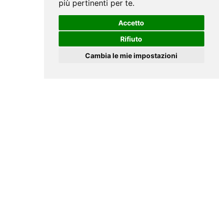
più pertinenti per te
.
Accetto
Rifiuto
Cambia le mie impostazioni
CRONOLOGIA ATTIVITÀ
CANDIDATI
pochi minuti fa
Matteo
S
. si è iscritto come Agente /
Candidato per 2 Settori
pochi minuti fa
Matteo
S
. ha proposto la sua candidatura
all'azienda
SAIT
pochi minuti fa
Michel
S
. ha proposto la sua candidatura
all'azienda
SENTO - PHARMA ITALIA Srl
pochi minuti fa
Ciro
G
. si è cancellato perché ha assunto
Mandato con Azienda inserzionista