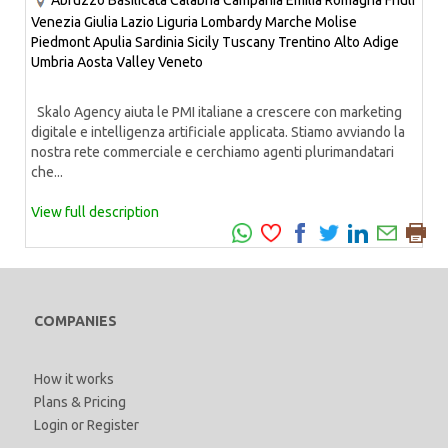
Abruzzo
Basilicata
Calabria
Campania
Emilia Romagna
Friuli
Venezia Giulia
Lazio
Liguria
Lombardy
Marche
Molise
Piedmont
Apulia
Sardinia
Sicily
Tuscany
Trentino Alto Adige
Umbria
Aosta Valley
Veneto
Skalo Agency aiuta le PMI italiane a crescere con marketing
digitale e intelligenza artificiale applicata. Stiamo avviando la
nostra rete commerciale e cerchiamo agenti plurimandatari
che...
View full description
COMPANIES
How it works
Plans & Pricing
Login
or
Register