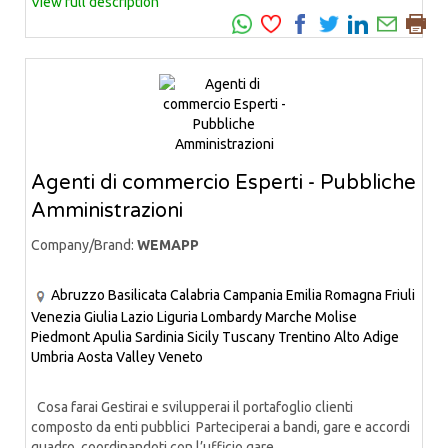
View full description
Agenti di commercio Esperti - Pubbliche
Amministrazioni
Company/Brand:
WEMAPP
Abruzzo
Basilicata
Calabria
Campania
Emilia Romagna
Friuli
Venezia Giulia
Lazio
Liguria
Lombardy
Marche
Molise
Piedmont
Apulia
Sardinia
Sicily
Tuscany
Trentino Alto Adige
Umbria
Aosta Valley
Veneto
Cosa farai Gestirai e svilupperai il portafoglio clienti
composto da enti pubblici Parteciperai a bandi, gare e accordi
quadro, coordinandoti con l’ufficio gare...