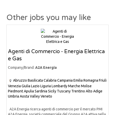
Other jobs you may like
Agenti di Commercio - Energia Elettrica
e Gas
Company/Brand:
A2A Energia
Abruzzo
Basilicata
Calabria
Campania
Emilia Romagna
Friuli
Venezia Giulia
Lazio
Liguria
Lombardy
Marche
Molise
Piedmont
Apulia
Sardinia
Sicily
Tuscany
Trentino Alto Adige
Umbria
Aosta Valley
Veneto
A2A Energia ricerca agenti di commercio per il mercato PMI
A2A Energia, società commerciale del Gruppo A2A attiva nella