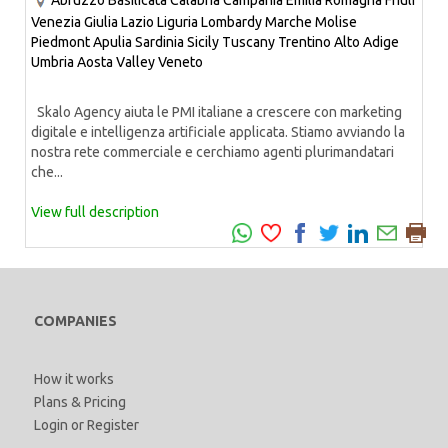
Abruzzo
Basilicata
Calabria
Campania
Emilia Romagna
Friuli
Venezia Giulia
Lazio
Liguria
Lombardy
Marche
Molise
Piedmont
Apulia
Sardinia
Sicily
Tuscany
Trentino Alto Adige
Umbria
Aosta Valley
Veneto
Skalo Agency aiuta le PMI italiane a crescere con marketing
digitale e intelligenza artificiale applicata. Stiamo avviando la
nostra rete commerciale e cerchiamo agenti plurimandatari
che...
View full description
COMPANIES
How it works
Plans & Pricing
Login
or
Register