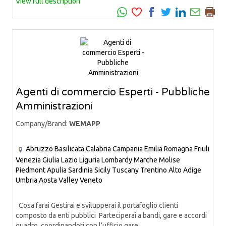
View full description
Agenti di commercio Esperti - Pubbliche
Amministrazioni
Company/Brand:
WEMAPP
Abruzzo
Basilicata
Calabria
Campania
Emilia Romagna
Friuli
Venezia Giulia
Lazio
Liguria
Lombardy
Marche
Molise
Piedmont
Apulia
Sardinia
Sicily
Tuscany
Trentino Alto Adige
Umbria
Aosta Valley
Veneto
Cosa farai Gestirai e svilupperai il portafoglio clienti
composto da enti pubblici Parteciperai a bandi, gare e accordi
quadro, coordinandoti con l’ufficio gare...