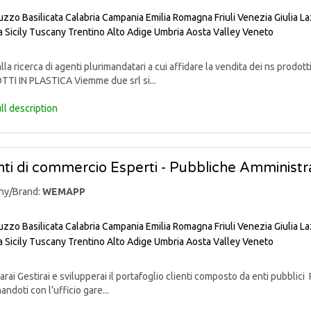
uzzo
Basilicata
Calabria
Campania
Emilia Romagna
Friuli Venezia Giulia
La
a
Sicily
Tuscany
Trentino Alto Adige
Umbria
Aosta Valley
Veneto
lla ricerca di agenti plurimandatari a cui affidare la vendita dei ns pr
TI IN PLASTICA Viemme due srl si...
ll description
ti di commercio Esperti - Pubbliche Amministra
ny/Brand:
WEMAPP
uzzo
Basilicata
Calabria
Campania
Emilia Romagna
Friuli Venezia Giulia
La
a
Sicily
Tuscany
Trentino Alto Adige
Umbria
Aosta Valley
Veneto
rai Gestirai e svilupperai il portafoglio clienti composto da enti pubblici 
andoti con l’ufficio gare...