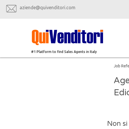
aziende@quivenditori.com
#1 Platform to find Sales Agents in Italy
Job Ref
Age
Edi
Non si