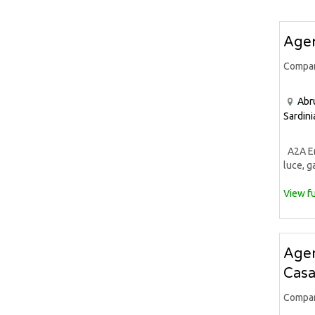
Agen
Compa
Abr
Sardini
A2A Ene
luce, ga
View fu
Agen
Casa
Compa