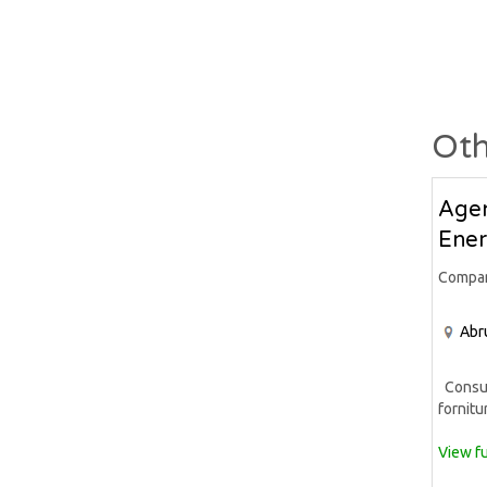
Oth
Agen
Ener
Compa
Abr
Consule
fornitur
View fu