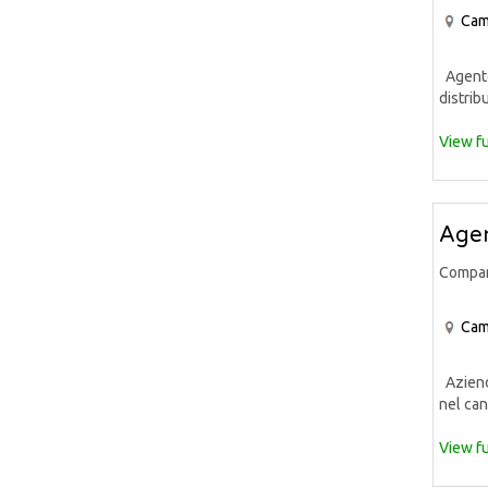
Cam
Agente 
distrib
View fu
Agen
Compa
Cam
Azienda
nel can
View fu