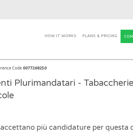
HOW IT WORKS
PLANS & PRICING
COM
erence Code
0077268250
nti Plurimandatari - Tabaccherie
cole
 accettano più candidature per questa o