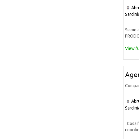
Abr
Sardini
Siamo a
PRODOT
View fu
Agen
Compa
Abr
Sardini
Cosa fa
coordin