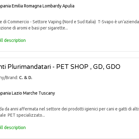
pania
Emilia Romagna
Lombardy
Apulia
di Commercio - Settore Vaping (Nord e Sud Italia) T-Svapo è un’azienda 
uzione di aromi e basi per sigarette...
ll description
ti Plurimandatari - PET SHOP , GD, GDO
ny/Brand:
C. & D.
pania
Lazio
Marche
Tuscany
 da anni affermata nel settore dei prodotti igienici per cani e gatti di alti
ale PET specializzato...
ll description