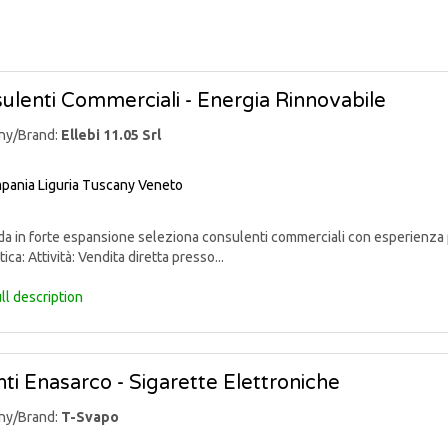
ulenti Commerciali - Energia Rinnovabile
ny/Brand:
Ellebi 11.05 Srl
pania
Liguria
Tuscany
Veneto
 in forte espansione seleziona consulenti commerciali con esperienza p
ica: Attività: Vendita diretta presso...
ll description
ti Enasarco - Sigarette Elettroniche
ny/Brand:
T-Svapo