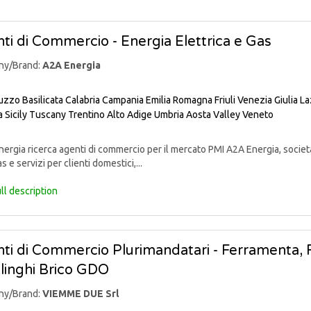
ti di Commercio - Energia Elettrica e Gas
ny/Brand:
A2A Energia
uzzo
Basilicata
Calabria
Campania
Emilia Romagna
Friuli Venezia Giulia
La
a
Sicily
Tuscany
Trentino Alto Adige
Umbria
Aosta Valley
Veneto
rgia ricerca agenti di commercio per il mercato PMI A2A Energia, societ
s e servizi per clienti domestici,...
ll description
ti di Commercio Plurimandatari - Ferramenta, Fa
linghi Brico GDO
ny/Brand:
VIEMME DUE Srl