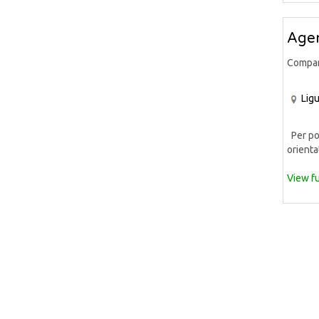
Agen
Compa
Ligu
Per pot
orientat
View fu