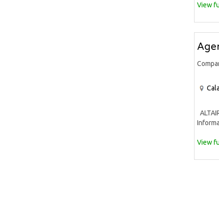
View fu
Agen
Compa
Cala
ALTAIR 
Informa
View fu