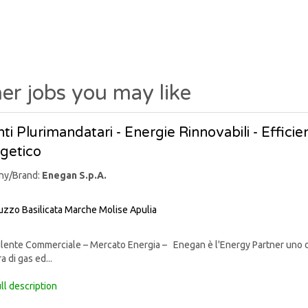
er jobs you may like
ti Plurimandatari - Energie Rinnovabili - Effic
getico
ny/Brand:
Enegan S.p.A.
uzzo
Basilicata
Marche
Molise
Apulia
nte Commerciale – Mercato Energia – Enegan è l'Energy Partner uno degli 
a di gas ed...
ll description