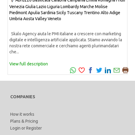
Abruzzo
Basilicata
Calabria
Campania
Emilia Romagna
Friuli
Venezia Giulia
Lazio
Liguria
Lombardy
Marche
Molise
Piedmont
Apulia
Sardinia
Sicily
Tuscany
Trentino Alto Adige
Umbria
Aosta Valley
Veneto
Skalo Agency aiuta le PMI italiane a crescere con marketing
digitale e intelligenza artificiale applicata. Stiamo avviando la
nostra rete commerciale e cerchiamo agenti plurimandatari
che...
View full description
COMPANIES
How it works
Plans & Pricing
Login
or
Register