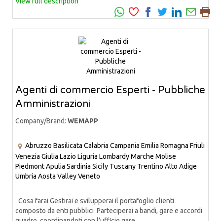
View full description
Agenti di commercio Esperti - Pubbliche
Amministrazioni
Company/Brand:
WEMAPP
Abruzzo
Basilicata
Calabria
Campania
Emilia Romagna
Friuli
Venezia Giulia
Lazio
Liguria
Lombardy
Marche
Molise
Piedmont
Apulia
Sardinia
Sicily
Tuscany
Trentino Alto Adige
Umbria
Aosta Valley
Veneto
Cosa farai Gestirai e svilupperai il portafoglio clienti
composto da enti pubblici Parteciperai a bandi, gare e accordi
quadro, coordinandoti con l’ufficio gare...