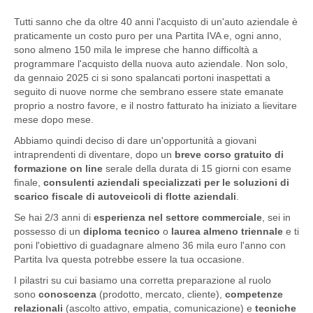
Tutti sanno che da oltre 40 anni l'acquisto di un'auto aziendale è
praticamente un costo puro per una Partita IVA e, ogni anno,
sono almeno 150 mila le imprese che hanno difficoltà a
programmare l'acquisto della nuova auto aziendale. Non solo,
da gennaio 2025 ci si sono spalancati portoni inaspettati a
seguito di nuove norme che sembrano essere state emanate
proprio a nostro favore, e il nostro fatturato ha iniziato a lievitare
mese dopo mese.
Abbiamo quindi deciso di dare un'opportunità a giovani
intraprendenti di diventare, dopo un
breve corso gratuito di
formazione on line
serale della durata di 15 giorni con esame
finale,
consulenti aziendali specializzati per le soluzioni di
scarico fiscale di autoveicoli di flotte aziendali
.
Se hai 2/3 anni di
esperienza nel settore commerciale
, sei in
possesso di un
diploma tecnico
o
laurea almeno triennale
e ti
poni l'obiettivo di guadagnare almeno 36 mila euro l'anno con
Partita Iva questa potrebbe essere la tua occasione.
I pilastri su cui basiamo una corretta preparazione al ruolo
sono
conoscenza
(prodotto, mercato, cliente),
competenze
relazionali
(ascolto attivo, empatia, comunicazione) e
tecniche