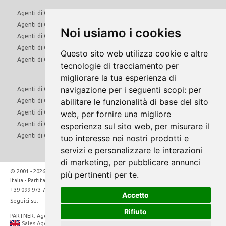
Agenti di Commercio Molise
Agenti di Commercio Piemonte
Noi usiamo i cookies
Agenti di Commercio Puglia
Agenti di Commercio Sardegna
Questo sito web utilizza cookie e altre
Agenti di Commercio Sicilia
tecnologie di tracciamento per
migliorare la tua esperienza di
navigazione per i seguenti scopi:
per
Agenti di Commercio Toscana
abilitare le funzionalità di base del sito
Agenti di Commercio Trentino Alto Adige
web
,
per fornire una migliore
Agenti di Commercio Umbria
Agenti di Commercio Valle d'Aosta
esperienza sul sito web
,
per misurare il
Agenti di Commercio Veneto
tuo interesse nei nostri prodotti e
servizi e personalizzare le interazioni
di marketing
,
per pubblicare annunci
© 2001 - 2026 Direct Hunt Srl - Via Marco Gatti 34/A - 74024 Manduria (Ta)
più pertinenti per te
.
Italia - Partita Iva: IT02481910731
aziende@quivenditori.com
+39 099 973 7219
Accetto
Seguici su:
Rifiuto
PARTNER: Agents24
Sales Agents
in Europe
Handelsvertreter
in Europa
Agents