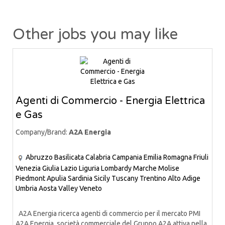
Other jobs you may like
Agenti di Commercio - Energia Elettrica
e Gas
Company/Brand:
A2A Energia
Abruzzo
Basilicata
Calabria
Campania
Emilia Romagna
Friuli
Venezia Giulia
Lazio
Liguria
Lombardy
Marche
Molise
Piedmont
Apulia
Sardinia
Sicily
Tuscany
Trentino Alto Adige
Umbria
Aosta Valley
Veneto
A2A Energia ricerca agenti di commercio per il mercato PMI
A2A Energia, società commerciale del Gruppo A2A attiva nella