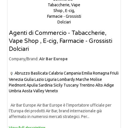
Agenti di Commercio - Tabaccherie,
Vape Shop , E-cig, Farmacie - Grossisti
Dolciari
Company/Brand:
Air Bar Europe
Abruzzo
Basilicata
Calabria
Campania
Emilia Romagna
Friuli
Venezia Giulia
Lazio
Liguria
Lombardy
Marche
Molise
Piedmont
Apulia
Sardinia
Sicily
Tuscany
Trentino Alto Adige
Umbria
Aosta Valley
Veneto
Air Bar Europe Air Bar Europe è l'importatore ufficiale per
l'Europa dei prodotti Air Bar, brand internazionale già
affermato in numerosi mercati strategici. Per...
View full description