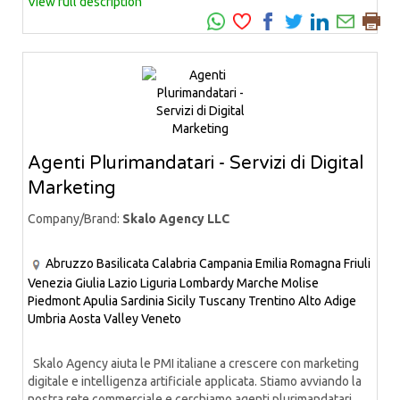
View full description
Agenti Plurimandatari - Servizi di Digital
Marketing
Company/Brand:
Skalo Agency LLC
Abruzzo
Basilicata
Calabria
Campania
Emilia Romagna
Friuli
Venezia Giulia
Lazio
Liguria
Lombardy
Marche
Molise
Piedmont
Apulia
Sardinia
Sicily
Tuscany
Trentino Alto Adige
Umbria
Aosta Valley
Veneto
Skalo Agency aiuta le PMI italiane a crescere con marketing
digitale e intelligenza artificiale applicata. Stiamo avviando la
nostra rete commerciale e cerchiamo agenti plurimandatari