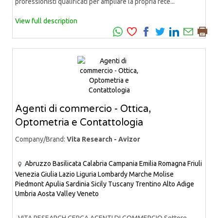
professionisti qualificati per ampliare la propria rete...
View full description
Agenti di commercio - Ottica,
Optometria e Contattologia
Company/Brand:
Vita Research - Avizor
Abruzzo
Basilicata
Calabria
Campania
Emilia Romagna
Friuli
Venezia Giulia
Lazio
Liguria
Lombardy
Marche
Molise
Piedmont
Apulia
Sardinia
Sicily
Tuscany
Trentino Alto Adige
Umbria
Aosta Valley
Veneto
VITA RESEARCH CERCA AGENTI DI COMMERCIO Settore