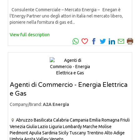
Consulente Commerciale – Mercato Energia – Enegan è
l'Energy Partner uno degli attori in Italia nel mercato libero,
pioniere nella fornitura di gas ed...
View full description
Agenti di Commercio - Energia Elettrica
e Gas
Company/Brand:
A2A Energia
Abruzzo
Basilicata
Calabria
Campania
Emilia Romagna
Friuli
Venezia Giulia
Lazio
Liguria
Lombardy
Marche
Molise
Piedmont
Apulia
Sardinia
Sicily
Tuscany
Trentino Alto Adige
Umbria
Aosta Valley
Veneto