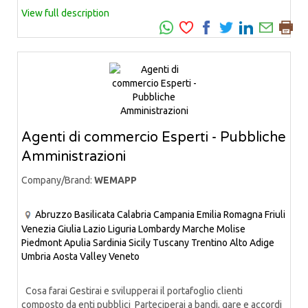
View full description
Agenti di commercio Esperti - Pubbliche
Amministrazioni
Company/Brand:
WEMAPP
Abruzzo
Basilicata
Calabria
Campania
Emilia Romagna
Friuli
Venezia Giulia
Lazio
Liguria
Lombardy
Marche
Molise
Piedmont
Apulia
Sardinia
Sicily
Tuscany
Trentino Alto Adige
Umbria
Aosta Valley
Veneto
Cosa farai Gestirai e svilupperai il portafoglio clienti
composto da enti pubblici Parteciperai a bandi, gare e accordi