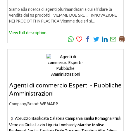
Siamo alla ricerca di agenti plurimandatari a cui affidare la
vendita dei ns prodotti. VIEMME DUE SRL .. INNOVAZIONE
NEI PRODOTTI IN PLASTICA Viemme due srl si...
View full description
Agenti di commercio Esperti - Pubbliche
Amministrazioni
Company/Brand:
WEMAPP
Abruzzo
Basilicata
Calabria
Campania
Emilia Romagna
Friuli
Venezia Giulia
Lazio
Liguria
Lombardy
Marche
Molise
Piedmont
Apulia
Sardinia
Sicily
Tuscany
Trentino Alto Adige