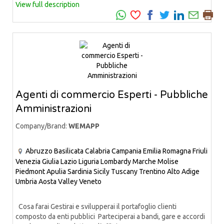
View full description
Agenti di commercio Esperti - Pubbliche
Amministrazioni
Company/Brand:
WEMAPP
Abruzzo
Basilicata
Calabria
Campania
Emilia Romagna
Friuli
Venezia Giulia
Lazio
Liguria
Lombardy
Marche
Molise
Piedmont
Apulia
Sardinia
Sicily
Tuscany
Trentino Alto Adige
Umbria
Aosta Valley
Veneto
Cosa farai Gestirai e svilupperai il portafoglio clienti
composto da enti pubblici Parteciperai a bandi, gare e accordi