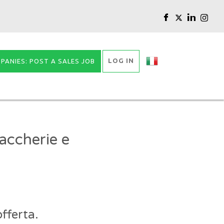
LOG IN
PANIES: POST A SALES JOB
accherie e
fferta.