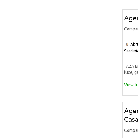
Agen
Compa
Abr
Sardini
A2A Ene
luce, ga
View fu
Agen
Casa
Compa