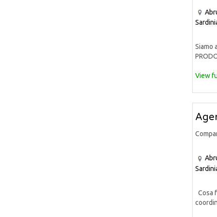
Abr
Sardini
Siamo a
PRODOT
View fu
Agen
Compa
Abr
Sardini
Cosa fa
coordin