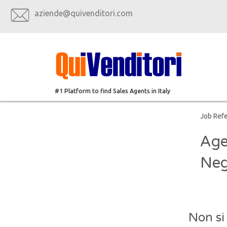
aziende@quivenditori.com
#1 Platform to find Sales Agents in Italy
Job Ref
Age
Neg
Non si