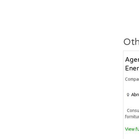
Oth
Agen
Ener
Compa
Abr
Consule
fornitur
View fu