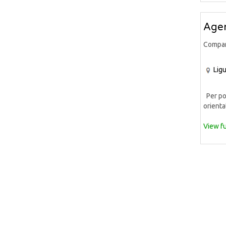
Agen
Compa
Ligu
Per pot
orientat
View fu