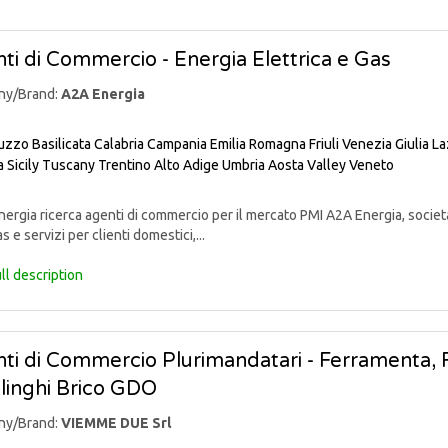
ti di Commercio - Energia Elettrica e Gas
ny/Brand:
A2A Energia
uzzo
Basilicata
Calabria
Campania
Emilia Romagna
Friuli Venezia Giulia
La
a
Sicily
Tuscany
Trentino Alto Adige
Umbria
Aosta Valley
Veneto
rgia ricerca agenti di commercio per il mercato PMI A2A Energia, societ
s e servizi per clienti domestici,...
ll description
ti di Commercio Plurimandatari - Ferramenta, Fa
linghi Brico GDO
ny/Brand:
VIEMME DUE Srl