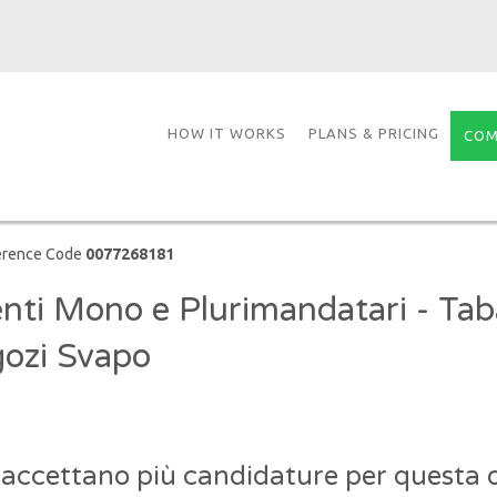
HOW IT WORKS
PLANS & PRICING
COM
erence Code
0077268181
nti Mono e Plurimandatari - Tab
ozi Svapo
 accettano più candidature per questa o