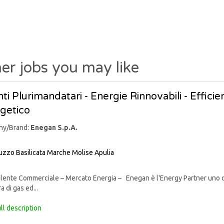
er jobs you may like
ti Plurimandatari - Energie Rinnovabili - Effic
getico
ny/Brand:
Enegan S.p.A.
uzzo
Basilicata
Marche
Molise
Apulia
nte Commerciale – Mercato Energia – Enegan è l'Energy Partner uno degli 
a di gas ed...
ll description