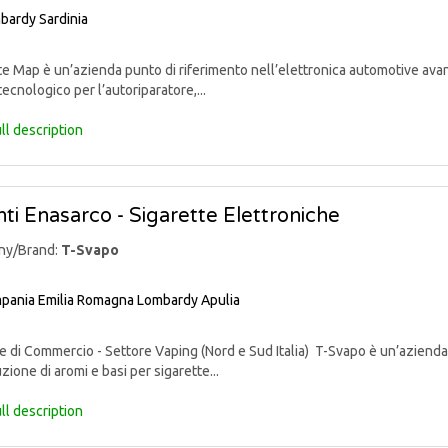
bardy
Sardinia
 Map è un’azienda punto di riferimento nell’elettronica automotive avan
tecnologico per l’autoriparatore,...
ll description
ti Enasarco - Sigarette Elettroniche
ny/Brand:
T-Svapo
pania
Emilia Romagna
Lombardy
Apulia
di Commercio - Settore Vaping (Nord e Sud Italia) T-Svapo è un’azienda 
uzione di aromi e basi per sigarette...
ll description