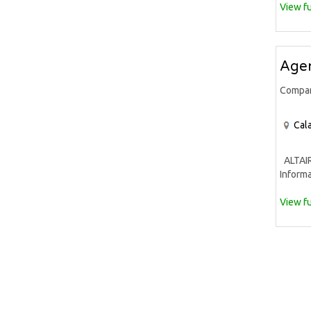
View fu
Agen
Compa
Cala
ALTAIR 
Informa
View fu