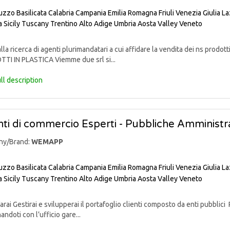
uzzo
Basilicata
Calabria
Campania
Emilia Romagna
Friuli Venezia Giulia
La
a
Sicily
Tuscany
Trentino Alto Adige
Umbria
Aosta Valley
Veneto
lla ricerca di agenti plurimandatari a cui affidare la vendita dei ns pr
TI IN PLASTICA Viemme due srl si...
ll description
ti di commercio Esperti - Pubbliche Amministra
ny/Brand:
WEMAPP
uzzo
Basilicata
Calabria
Campania
Emilia Romagna
Friuli Venezia Giulia
La
a
Sicily
Tuscany
Trentino Alto Adige
Umbria
Aosta Valley
Veneto
rai Gestirai e svilupperai il portafoglio clienti composto da enti pubblici 
andoti con l’ufficio gare...