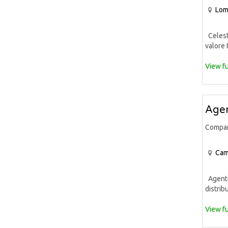
Lom
Celeste
valore 
View fu
Agen
Compa
Cam
Agente 
distrib
View fu