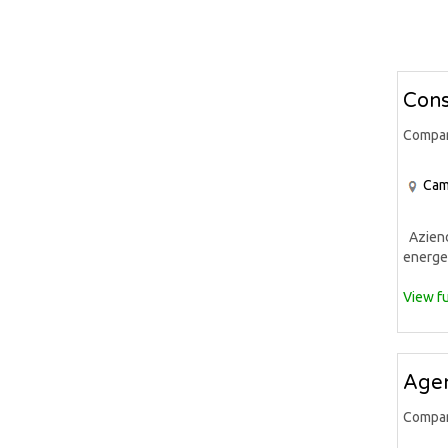
Cons
Compa
Cam
Azienda
energet
View fu
Agen
Compa