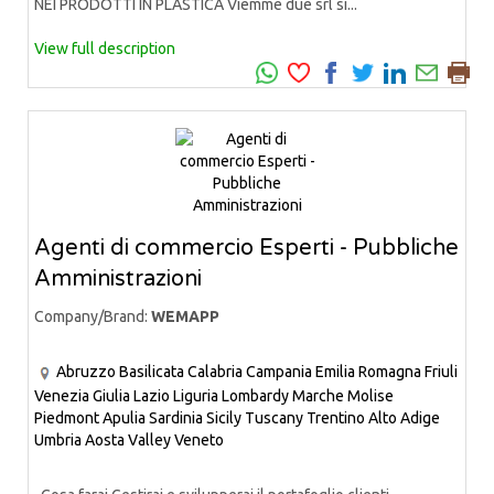
NEI PRODOTTI IN PLASTICA Viemme due srl si...
View full description
Agenti di commercio Esperti - Pubbliche
Amministrazioni
Company/Brand:
WEMAPP
Abruzzo
Basilicata
Calabria
Campania
Emilia Romagna
Friuli
Venezia Giulia
Lazio
Liguria
Lombardy
Marche
Molise
Piedmont
Apulia
Sardinia
Sicily
Tuscany
Trentino Alto Adige
Umbria
Aosta Valley
Veneto