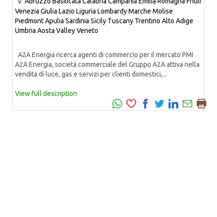
Abruzzo
Basilicata
Calabria
Campania
Emilia Romagna
Friuli
Venezia Giulia
Lazio
Liguria
Lombardy
Marche
Molise
Piedmont
Apulia
Sardinia
Sicily
Tuscany
Trentino Alto Adige
Umbria
Aosta Valley
Veneto
A2A Energia ricerca agenti di commercio per il mercato PMI
A2A Energia, società commerciale del Gruppo A2A attiva nella
vendita di luce, gas e servizi per clienti domestici,...
View full description