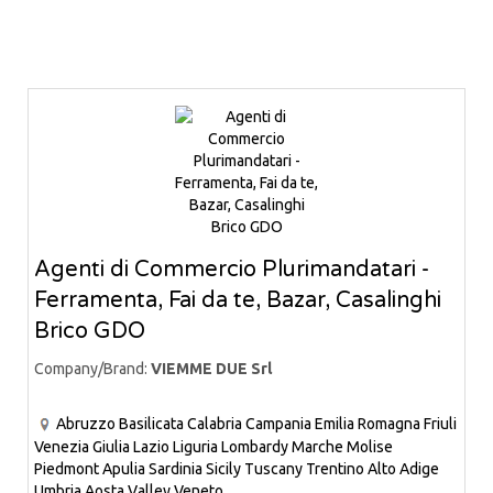
Agenti di Commercio Plurimandatari -
Ferramenta, Fai da te, Bazar, Casalinghi
Brico GDO
Company/Brand:
VIEMME DUE Srl
Abruzzo
Basilicata
Calabria
Campania
Emilia Romagna
Friuli
Venezia Giulia
Lazio
Liguria
Lombardy
Marche
Molise
Piedmont
Apulia
Sardinia
Sicily
Tuscany
Trentino Alto Adige
Umbria
Aosta Valley
Veneto