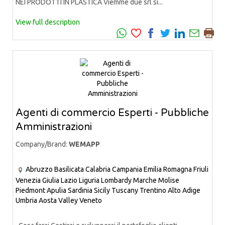
NEI PRODOTTI IN PLASTICA Viemme due srl si...
View full description
Agenti di commercio Esperti - Pubbliche
Amministrazioni
Company/Brand:
WEMAPP
Abruzzo
Basilicata
Calabria
Campania
Emilia Romagna
Friuli
Venezia Giulia
Lazio
Liguria
Lombardy
Marche
Molise
Piedmont
Apulia
Sardinia
Sicily
Tuscany
Trentino Alto Adige
Umbria
Aosta Valley
Veneto