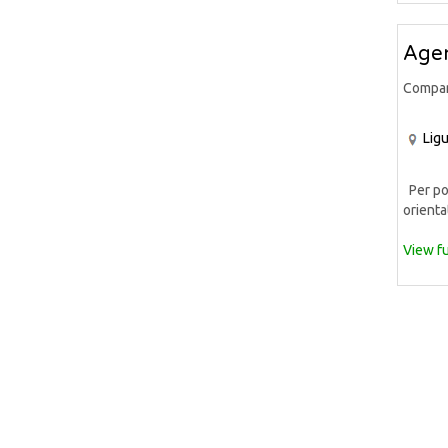
Agen
Compa
Ligu
Per pot
orientat
View fu