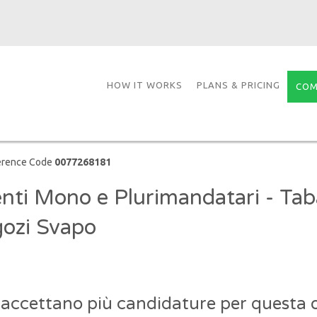
HOW IT WORKS
PLANS & PRICING
COM
erence Code
0077268181
nti Mono e Plurimandatari - Tab
ozi Svapo
 accettano più candidature per questa o