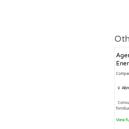
Oth
Agen
Ener
Compa
Abr
Consule
fornitur
View fu