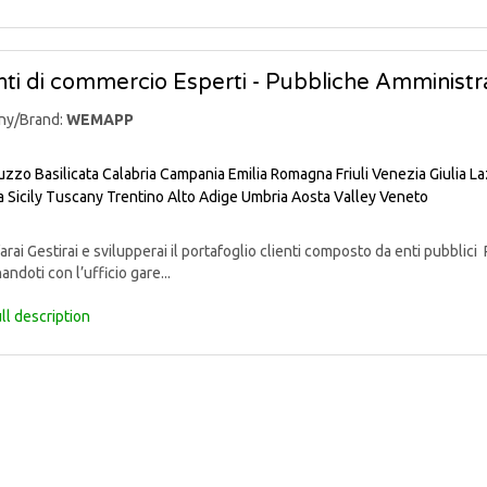
ti di commercio Esperti - Pubbliche Amministra
ny/Brand:
WEMAPP
uzzo
Basilicata
Calabria
Campania
Emilia Romagna
Friuli Venezia Giulia
La
a
Sicily
Tuscany
Trentino Alto Adige
Umbria
Aosta Valley
Veneto
rai Gestirai e svilupperai il portafoglio clienti composto da enti pubblici 
andoti con l’ufficio gare...
ll description