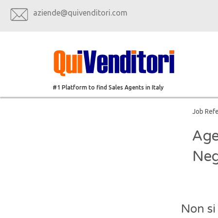
aziende@quivenditori.com
#1 Platform to find Sales Agents in Italy
Job Ref
Age
Neg
Non si