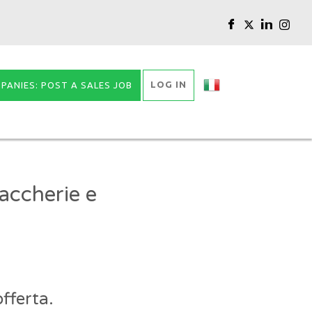
LOG IN
PANIES: POST A SALES JOB
accherie e
fferta.