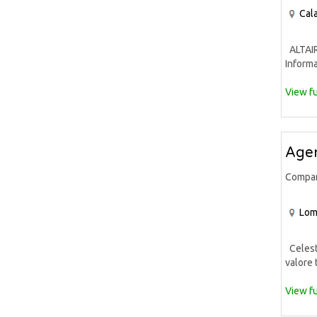
Cala
ALTAIR 
Informa
View fu
Agen
Compa
Lom
Celeste
valore 
View fu