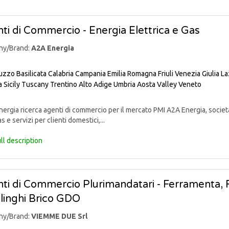
ti di Commercio - Energia Elettrica e Gas
ny/Brand:
A2A Energia
uzzo
Basilicata
Calabria
Campania
Emilia Romagna
Friuli Venezia Giulia
La
a
Sicily
Tuscany
Trentino Alto Adige
Umbria
Aosta Valley
Veneto
rgia ricerca agenti di commercio per il mercato PMI A2A Energia, societ
s e servizi per clienti domestici,...
ll description
ti di Commercio Plurimandatari - Ferramenta, Fa
linghi Brico GDO
ny/Brand:
VIEMME DUE Srl