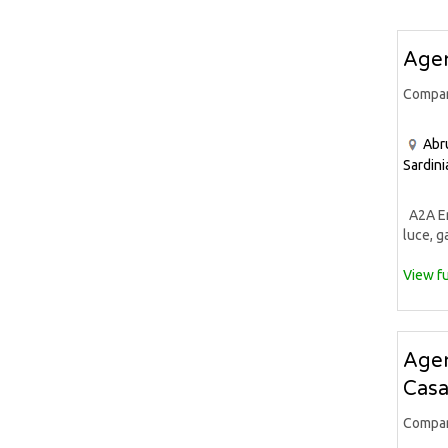
Agen
Compa
Abr
Sardini
A2A Ene
luce, ga
View fu
Agen
Casa
Compa