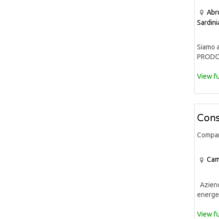
Abr
Sardini
Siamo a
PRODOT
View fu
Cons
Compa
Cam
Azienda
energet
View fu