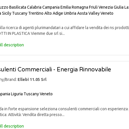
uzzo
Basilicata
Calabria
Campania
Emilia Romagna
Friuli Venezia Giulia
La
a
Sicily
Tuscany
Trentino Alto Adige
Umbria
Aosta Valley
Veneto
lla ricerca di agenti plurimandatari a cui affidare la vendita dei ns pr
TI IN PLASTICA Viemme due srl si...
ll description
ulenti Commerciali - Energia Rinnovabile
ny/Brand:
Ellebi 11.05 Srl
pania
Liguria
Tuscany
Veneto
 in forte espansione seleziona consulenti commerciali con esperienza p
ica: Attività: Vendita diretta presso...
ll description