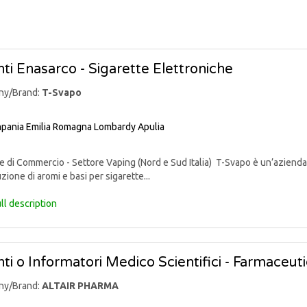
ti Enasarco - Sigarette Elettroniche
ny/Brand:
T-Svapo
pania
Emilia Romagna
Lombardy
Apulia
di Commercio - Settore Vaping (Nord e Sud Italia) T-Svapo è un’azienda 
uzione di aromi e basi per sigarette...
ll description
ti o Informatori Medico Scientifici - Farmaceut
ny/Brand:
ALTAIR PHARMA