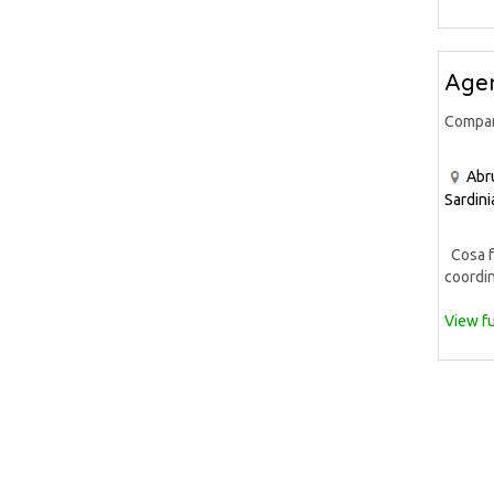
Agen
Compa
Abr
Sardini
Cosa fa
coordin
View fu