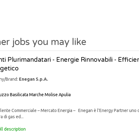
er jobs you may like
ti Plurimandatari - Energie Rinnovabili - Effic
getico
ny/Brand:
Enegan S.p.A.
uzzo
Basilicata
Marche
Molise
Apulia
nte Commerciale – Mercato Energia – Enegan è l'Energy Partner uno degli 
a di gas ed...
ll description