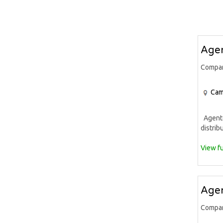
Agen
Compa
Cam
Agente 
distrib
View fu
Agen
Compa