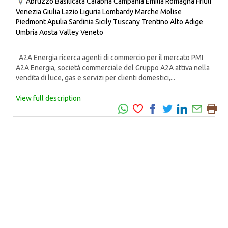
Abruzzo
Basilicata
Calabria
Campania
Emilia Romagna
Friuli
Venezia Giulia
Lazio
Liguria
Lombardy
Marche
Molise
Piedmont
Apulia
Sardinia
Sicily
Tuscany
Trentino Alto Adige
Umbria
Aosta Valley
Veneto
A2A Energia ricerca agenti di commercio per il mercato PMI
A2A Energia, società commerciale del Gruppo A2A attiva nella
vendita di luce, gas e servizi per clienti domestici,...
View full description