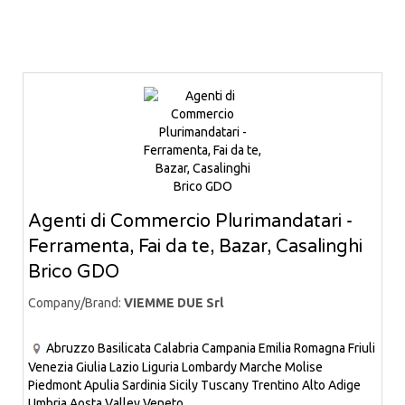
Agenti di Commercio Plurimandatari -
Ferramenta, Fai da te, Bazar, Casalinghi
Brico GDO
Company/Brand:
VIEMME DUE Srl
Abruzzo
Basilicata
Calabria
Campania
Emilia Romagna
Friuli
Venezia Giulia
Lazio
Liguria
Lombardy
Marche
Molise
Piedmont
Apulia
Sardinia
Sicily
Tuscany
Trentino Alto Adige
Umbria
Aosta Valley
Veneto