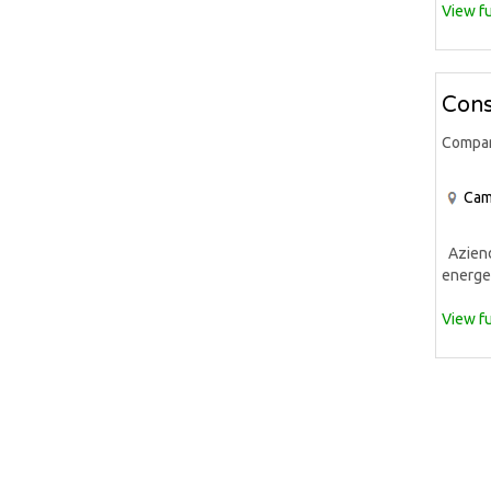
View fu
Cons
Compa
Cam
Azienda
energet
View fu