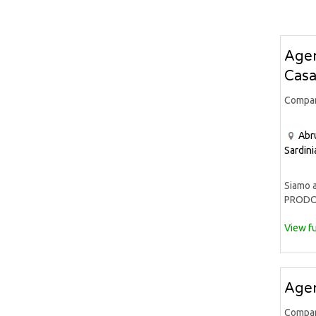
Agen
Casa
Compa
Abr
Sardini
Siamo a
PRODOT
View fu
Agen
Compa