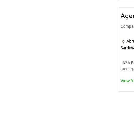
Agen
Compa
Abr
Sardini
A2A Ene
luce, ga
View fu