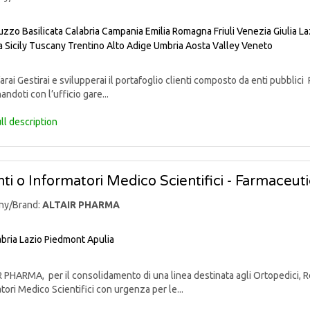
uzzo
Basilicata
Calabria
Campania
Emilia Romagna
Friuli Venezia Giulia
La
a
Sicily
Tuscany
Trentino Alto Adige
Umbria
Aosta Valley
Veneto
rai Gestirai e svilupperai il portafoglio clienti composto da enti pubblici 
andoti con l’ufficio gare...
ll description
ti o Informatori Medico Scientifici - Farmaceut
ny/Brand:
ALTAIR PHARMA
bria
Lazio
Piedmont
Apulia
PHARMA, per il consolidamento di una linea destinata agli Ortopedici, Reu
tori Medico Scientifici con urgenza per le...