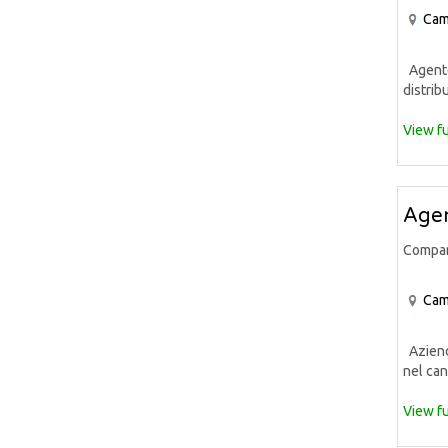
Cam
Agente 
distrib
View fu
Agen
Compa
Cam
Azienda
nel can
View fu