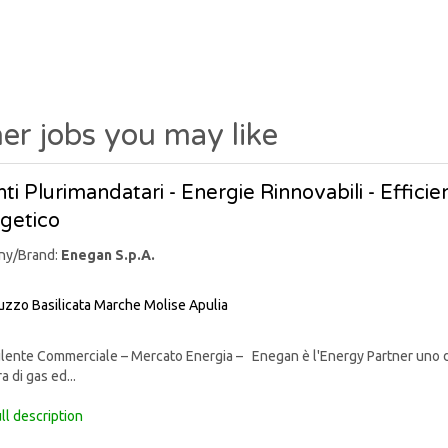
er jobs you may like
ti Plurimandatari - Energie Rinnovabili - Effic
getico
ny/Brand:
Enegan S.p.A.
uzzo
Basilicata
Marche
Molise
Apulia
nte Commerciale – Mercato Energia – Enegan è l'Energy Partner uno degli 
a di gas ed...
ll description