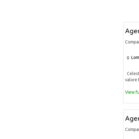
Agen
Compa
Lom
Celeste
valore 
View fu
Agen
Compa