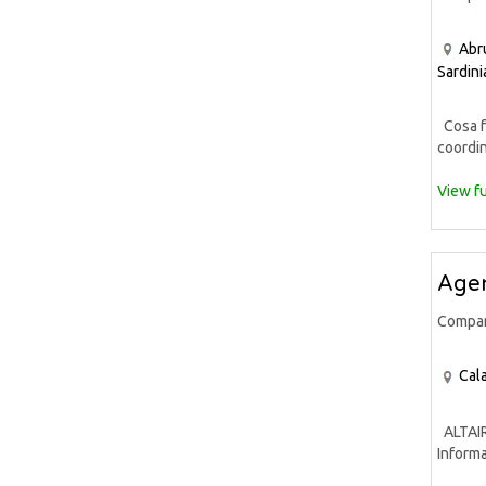
Abr
Sardini
Cosa fa
coordin
View fu
Agen
Compa
Cala
ALTAIR 
Informa