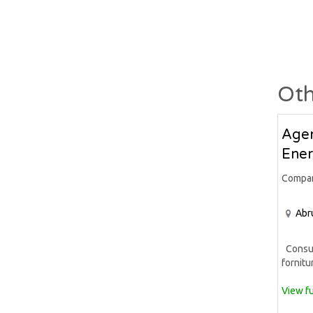
Oth
Agen
Ener
Compa
Abr
Consule
fornitur
View fu