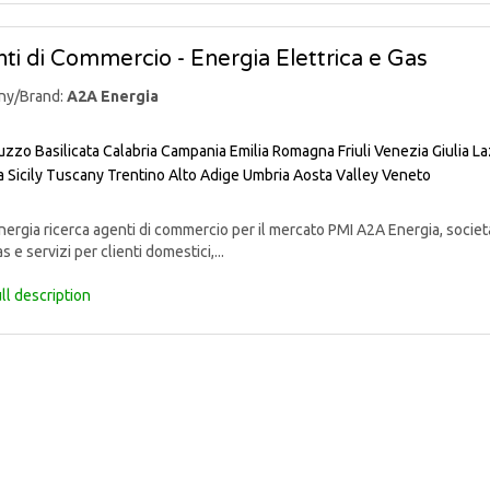
ti di Commercio - Energia Elettrica e Gas
ny/Brand:
A2A Energia
uzzo
Basilicata
Calabria
Campania
Emilia Romagna
Friuli Venezia Giulia
La
a
Sicily
Tuscany
Trentino Alto Adige
Umbria
Aosta Valley
Veneto
rgia ricerca agenti di commercio per il mercato PMI A2A Energia, societ
s e servizi per clienti domestici,...
ll description