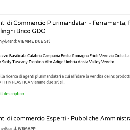
ti di Commercio Plurimandatari - Ferramenta, Fa
linghi Brico GDO
ny/Brand:
VIEMME DUE Srl
uzzo
Basilicata
Calabria
Campania
Emilia Romagna
Friuli Venezia Giulia
La
a
Sicily
Tuscany
Trentino Alto Adige
Umbria
Aosta Valley
Veneto
lla ricerca di agenti plurimandatari a cui affidare la vendita dei ns pr
TI IN PLASTICA Viemme due srl si...
ll description
ti di commercio Esperti - Pubbliche Amministra
ny/Brand:
WEMAPP