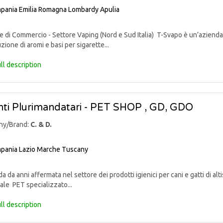
pania
Emilia Romagna
Lombardy
Apulia
di Commercio - Settore Vaping (Nord e Sud Italia) T-Svapo è un’azienda 
uzione di aromi e basi per sigarette...
ll description
ti Plurimandatari - PET SHOP , GD, GDO
ny/Brand:
C. & D.
pania
Lazio
Marche
Tuscany
 da anni affermata nel settore dei prodotti igienici per cani e gatti di alti
ale PET specializzato...
ll description