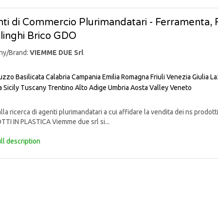
ti di Commercio Plurimandatari - Ferramenta, Fa
linghi Brico GDO
ny/Brand:
VIEMME DUE Srl
uzzo
Basilicata
Calabria
Campania
Emilia Romagna
Friuli Venezia Giulia
La
a
Sicily
Tuscany
Trentino Alto Adige
Umbria
Aosta Valley
Veneto
lla ricerca di agenti plurimandatari a cui affidare la vendita dei ns pr
TI IN PLASTICA Viemme due srl si...
ll description