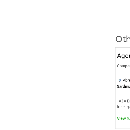
Oth
Agen
Compa
Abr
Sardini
A2A Ene
luce, ga
View fu