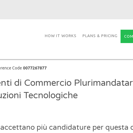
HOW IT WORKS
PLANS & PRICING
COM
erence Code
0077267877
nti di Commercio Plurimandatari
uzioni Tecnologiche
 accettano più candidature per questa o