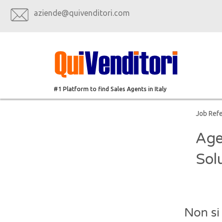
aziende@quivenditori.com
#1 Platform to find Sales Agents in Italy
Job Ref
Age
Sol
Non si