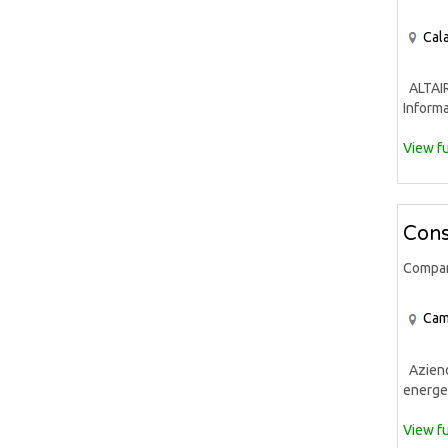
Cala
ALTAIR 
Informa
View fu
Cons
Compa
Cam
Azienda
energet
View fu