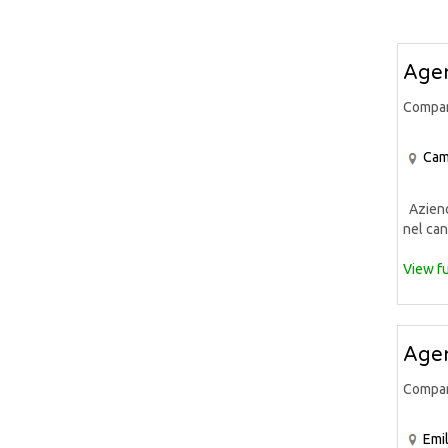
Agen
Compa
Cam
Azienda
nel can
View fu
Agen
Compa
Emi