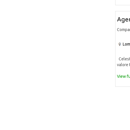
Agen
Compa
Lom
Celeste
valore 
View fu