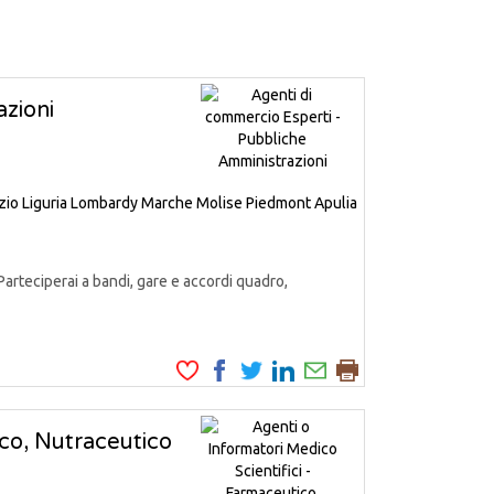
zioni
zio
Liguria
Lombardy
Marche
Molise
Piedmont
Apulia
Parteciperai a bandi, gare e accordi quadro,
ico, Nutraceutico