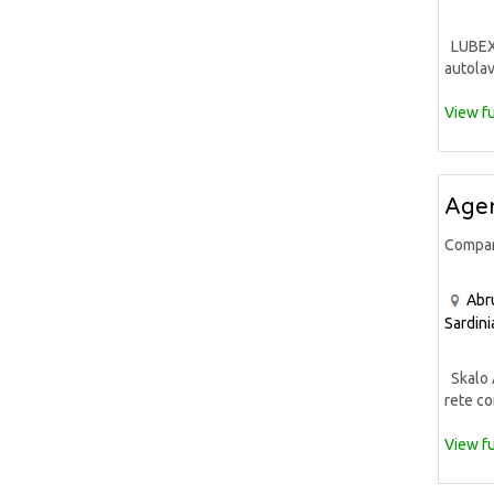
LUBEX S
autolav
View fu
Agen
Compa
Abr
Sardini
Skalo A
rete co
View fu