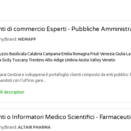
ti di commercio Esperti - Pubbliche Amministra
ny/Brand:
WEMAPP
uzzo
Basilicata
Calabria
Campania
Emilia Romagna
Friuli Venezia Giulia
La
a
Sicily
Tuscany
Trentino Alto Adige
Umbria
Aosta Valley
Veneto
rai Gestirai e svilupperai il portafoglio clienti composto da enti pubblici 
andoti con l’ufficio gare...
ll description
ti o Informatori Medico Scientifici - Farmaceut
ny/Brand:
ALTAIR PHARMA