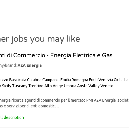
er jobs you may like
ti di Commercio - Energia Elettrica e Gas
ny/Brand:
A2A Energia
uzzo
Basilicata
Calabria
Campania
Emilia Romagna
Friuli Venezia Giulia
La
a
Sicily
Tuscany
Trentino Alto Adige
Umbria
Aosta Valley
Veneto
rgia ricerca agenti di commercio per il mercato PMI A2A Energia, societ
s e servizi per clienti domestici,...
ll description