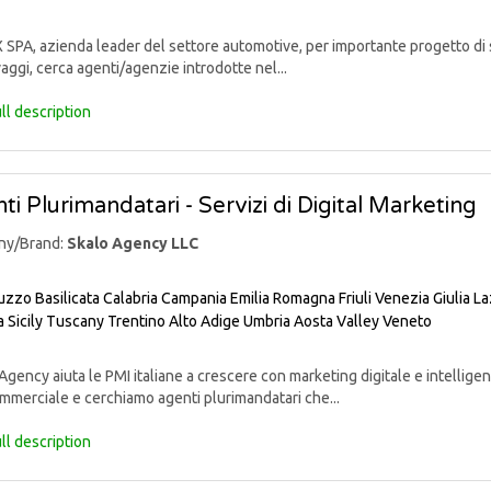
PA, azienda leader del settore automotive, per importante progetto di sv
aggi, cerca agenti/agenzie introdotte nel...
ll description
ti Plurimandatari - Servizi di Digital Marketing
ny/Brand:
Skalo Agency LLC
uzzo
Basilicata
Calabria
Campania
Emilia Romagna
Friuli Venezia Giulia
La
a
Sicily
Tuscany
Trentino Alto Adige
Umbria
Aosta Valley
Veneto
gency aiuta le PMI italiane a crescere con marketing digitale e intelligenz
mmerciale e cerchiamo agenti plurimandatari che...
ll description