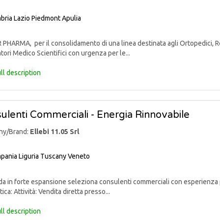
bria
Lazio
Piedmont
Apulia
PHARMA, per il consolidamento di una linea destinata agli Ortopedici, Reu
tori Medico Scientifici con urgenza per le...
ll description
ulenti Commerciali - Energia Rinnovabile
ny/Brand:
Ellebi 11.05 Srl
pania
Liguria
Tuscany
Veneto
 in forte espansione seleziona consulenti commerciali con esperienza p
ica: Attività: Vendita diretta presso...
ll description