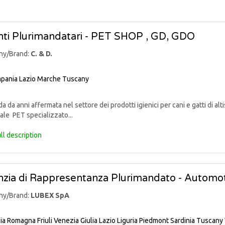
ti Plurimandatari - PET SHOP , GD, GDO
ny/Brand:
C. & D.
pania
Lazio
Marche
Tuscany
 da anni affermata nel settore dei prodotti igienici per cani e gatti di alti
ale PET specializzato...
ll description
zia di Rappresentanza Plurimandato - Automo
ny/Brand:
LUBEX SpA
lia Romagna
Friuli Venezia Giulia
Lazio
Liguria
Piedmont
Sardinia
Tuscany