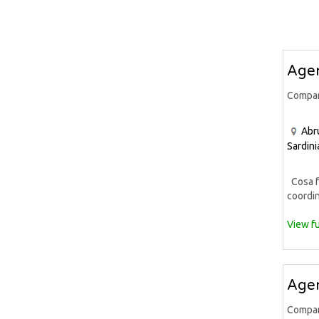
Agen
Compa
Abr
Sardini
Cosa fa
coordin
View fu
Agen
Compa