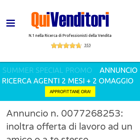
N.1 nella Ricerca di Professionisti della Vendita
353
SUMMER SPECIAL PROMO
ANNUNCIO
RICERCA AGENTI 2 MESI + 2 OMAGGIO
APPROFITTANE ORA!
Annuncio n. 0077268253:
inoltra offerta di lavoro ad un
amico o a te stesso