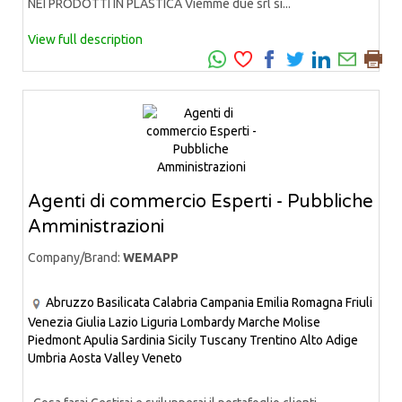
NEI PRODOTTI IN PLASTICA Viemme due srl si...
View full description
Agenti di commercio Esperti - Pubbliche
Amministrazioni
Company/Brand:
WEMAPP
Abruzzo
Basilicata
Calabria
Campania
Emilia Romagna
Friuli
Venezia Giulia
Lazio
Liguria
Lombardy
Marche
Molise
Piedmont
Apulia
Sardinia
Sicily
Tuscany
Trentino Alto Adige
Umbria
Aosta Valley
Veneto