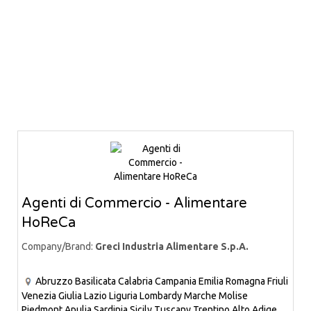
Agenti di Commercio - Alimentare
HoReCa
Company/Brand:
Greci Industria Alimentare S.p.A.
Abruzzo
Basilicata
Calabria
Campania
Emilia Romagna
Friuli
Venezia Giulia
Lazio
Liguria
Lombardy
Marche
Molise
Piedmont
Apulia
Sardinia
Sicily
Tuscany
Trentino Alto Adige