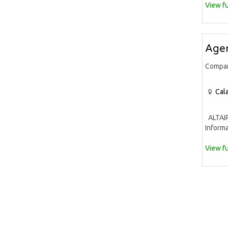
View fu
Agen
Compa
Cala
ALTAIR 
Informa
View fu