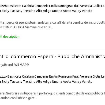
uzzo
Basilicata
Calabria
Campania
Emilia Romagna
Friuli Venezia Giulia
La
a
Sicily
Tuscany
Trentino Alto Adige
Umbria
Aosta Valley
Veneto
lla ricerca di agenti plurimandatari a cui affidare la vendita dei ns pr
TI IN PLASTICA Viemme due srl si...
ll description
ti di commercio Esperti - Pubbliche Amministra
ny/Brand:
WEMAPP
uzzo
Basilicata
Calabria
Campania
Emilia Romagna
Friuli Venezia Giulia
La
a
Sicily
Tuscany
Trentino Alto Adige
Umbria
Aosta Valley
Veneto
rai Gestirai e svilupperai il portafoglio clienti composto da enti pubblici 
andoti con l’ufficio gare...