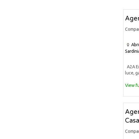
Agen
Compa
Abr
Sardini
A2A Ene
luce, ga
View fu
Agen
Casa
Compa