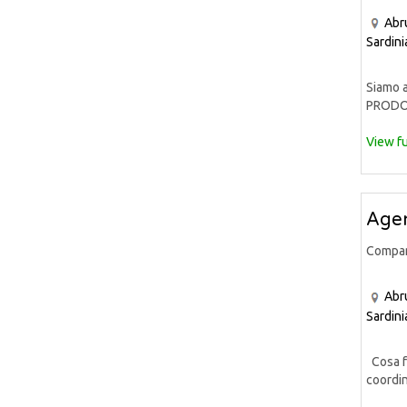
Abr
Sardini
Siamo a
PRODOT
View fu
Agen
Compa
Abr
Sardini
Cosa fa
coordin