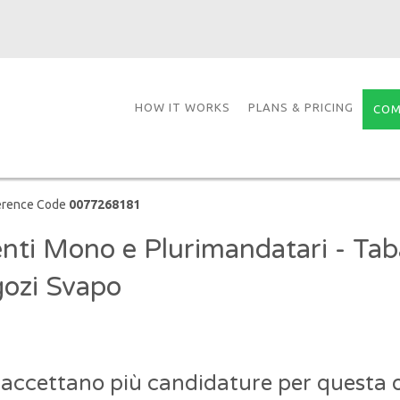
HOW IT WORKS
PLANS & PRICING
COM
erence Code
0077268181
nti Mono e Plurimandatari - Tab
ozi Svapo
 accettano più candidature per questa o