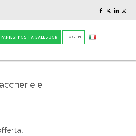
LOG IN
PANIES: POST A SALES JOB
accherie e
fferta.