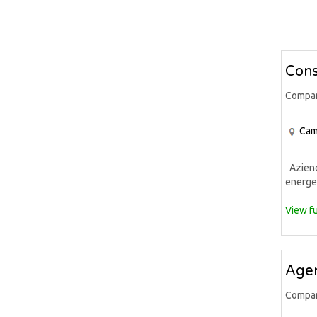
Cons
Compa
Cam
Azienda
energet
View fu
Agen
Compa