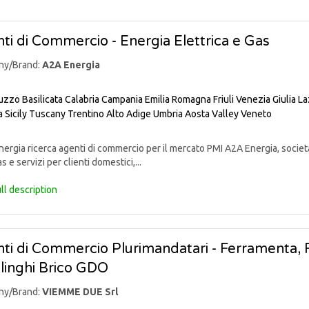
ti di Commercio - Energia Elettrica e Gas
ny/Brand:
A2A Energia
uzzo
Basilicata
Calabria
Campania
Emilia Romagna
Friuli Venezia Giulia
La
a
Sicily
Tuscany
Trentino Alto Adige
Umbria
Aosta Valley
Veneto
rgia ricerca agenti di commercio per il mercato PMI A2A Energia, societ
s e servizi per clienti domestici,...
ll description
ti di Commercio Plurimandatari - Ferramenta, Fa
linghi Brico GDO
ny/Brand:
VIEMME DUE Srl