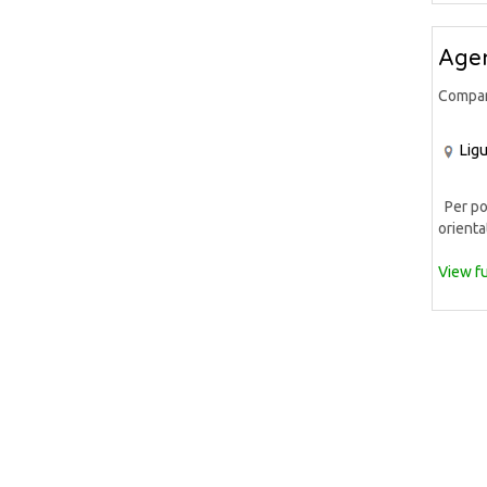
Agen
Compa
Ligu
Per pot
orientat
View fu