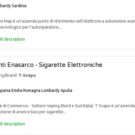
bardy
Sardinia
 Map è un’azienda punto di riferimento nell’elettronica automotive avan
tecnologico per l’autoriparatore,...
ll description
ti Enasarco - Sigarette Elettroniche
ny/Brand:
T-Svapo
pania
Emilia Romagna
Lombardy
Apulia
di Commercio - Settore Vaping (Nord e Sud Italia) T-Svapo è un’azienda 
uzione di aromi e basi per sigarette...
ll description