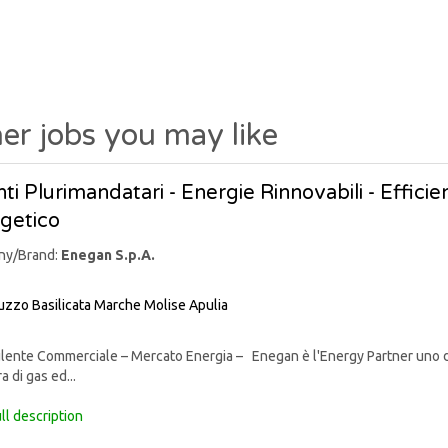
er jobs you may like
ti Plurimandatari - Energie Rinnovabili - Effic
getico
ny/Brand:
Enegan S.p.A.
uzzo
Basilicata
Marche
Molise
Apulia
nte Commerciale – Mercato Energia – Enegan è l'Energy Partner uno degli 
a di gas ed...
ll description