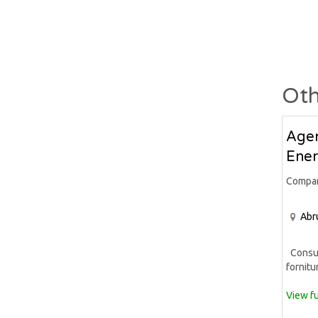
Oth
Agen
Ener
Compa
Abr
Consule
fornitur
View fu