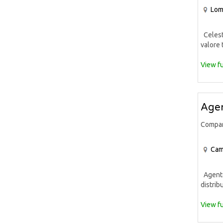
Lom
Celeste
valore 
View fu
Agen
Compa
Cam
Agente 
distrib
View fu