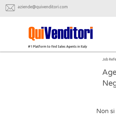
aziende@quivenditori.com
#1 Platform to find Sales Agents in Italy
Job Ref
Age
Neg
Non si