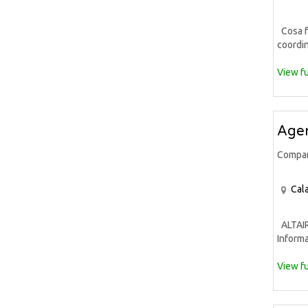
Cosa fa
coordin
View fu
Agen
Compa
Cala
ALTAIR 
Informa
View fu