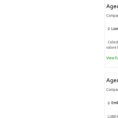
Agen
Compa
Lom
Celeste
valore 
View fu
Agen
Compa
Emi
LUBEX S