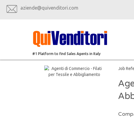
aziende@quivenditori.com
#1 Platform to find Sales Agents in Italy
Job Ref
Age
Abb
Compa