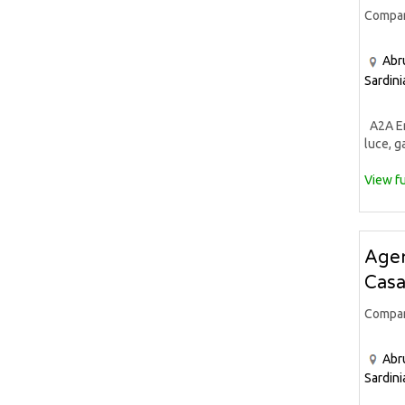
Compa
Abr
Sardini
A2A Ene
luce, ga
View fu
Agen
Casa
Compa
Abr
Sardini