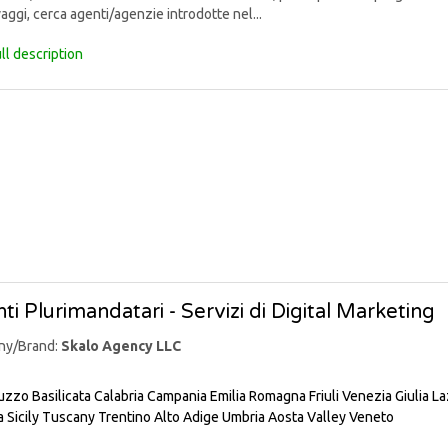
aggi, cerca agenti/agenzie introdotte nel...
ll description
ti Plurimandatari - Servizi di Digital Marketing
ny/Brand:
Skalo Agency LLC
uzzo
Basilicata
Calabria
Campania
Emilia Romagna
Friuli Venezia Giulia
La
a
Sicily
Tuscany
Trentino Alto Adige
Umbria
Aosta Valley
Veneto