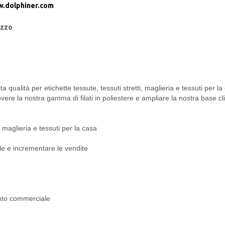
.dolphiner.com
zzo
i alta qualità per etichette tessute, tessuti stretti, maglieria e tessuti p
re la nostra gamma di filati in poliestere e ampliare la nostra base cli
i, maglieria e tessuti per la casa
le e incrementare le vendite
ento commerciale