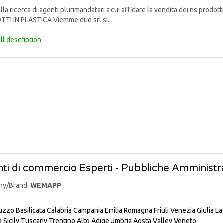
lla ricerca di agenti plurimandatari a cui affidare la vendita dei ns pr
TI IN PLASTICA Viemme due srl si...
ll description
ti di commercio Esperti - Pubbliche Amministra
ny/Brand:
WEMAPP
uzzo
Basilicata
Calabria
Campania
Emilia Romagna
Friuli Venezia Giulia
La
a
Sicily
Tuscany
Trentino Alto Adige
Umbria
Aosta Valley
Veneto