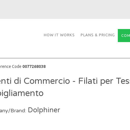
HOW IT WORKS
PLANS & PRICING
COM
erence Code
0077268038
nti di Commercio - Filati per Tess
igliamento
Dolphiner
ny/Brand: