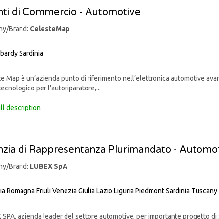
ti di Commercio - Automotive
ny/Brand:
CelesteMap
bardy
Sardinia
 Map è un’azienda punto di riferimento nell’elettronica automotive avan
tecnologico per l’autoriparatore,...
ll description
zia di Rappresentanza Plurimandato - Automo
ny/Brand:
LUBEX SpA
lia Romagna
Friuli Venezia Giulia
Lazio
Liguria
Piedmont
Sardinia
Tuscany
PA, azienda leader del settore automotive, per importante progetto di sv