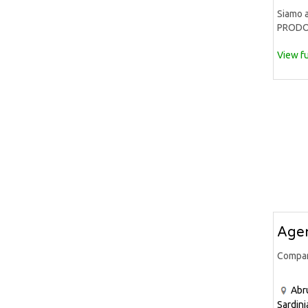
Siamo a
PRODOT
View fu
Agen
Compa
Abr
Sardini