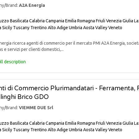
ny/Brand:
A2A Energia
uzzo
Basilicata
Calabria
Campania
Emilia Romagna
Friuli Venezia Giulia
La
a
Sicily
Tuscany
Trentino Alto Adige
Umbria
Aosta Valley
Veneto
rgia ricerca agenti di commercio per il mercato PMI A2A Energia, societ
s e servizi per clienti domestici,...
ll description
ti di Commercio Plurimandatari - Ferramenta, Fa
linghi Brico GDO
ny/Brand:
VIEMME DUE Srl
uzzo
Basilicata
Calabria
Campania
Emilia Romagna
Friuli Venezia Giulia
La
a
Sicily
Tuscany
Trentino Alto Adige
Umbria
Aosta Valley
Veneto