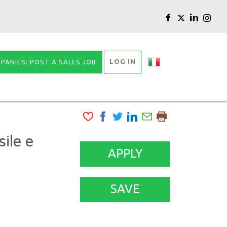
LOG IN
PANIES: POST A SALES JOB
ile e
APPLY
SAVE