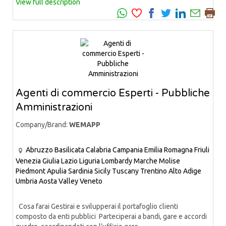
View full description
Agenti di commercio Esperti - Pubbliche
Amministrazioni
Company/Brand:
WEMAPP
Abruzzo
Basilicata
Calabria
Campania
Emilia Romagna
Friuli
Venezia Giulia
Lazio
Liguria
Lombardy
Marche
Molise
Piedmont
Apulia
Sardinia
Sicily
Tuscany
Trentino Alto Adige
Umbria
Aosta Valley
Veneto
Cosa farai Gestirai e svilupperai il portafoglio clienti
composto da enti pubblici Parteciperai a bandi, gare e accordi