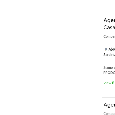
Agen
Casa
Compa
Abr
Sardini
Siamo a
PRODOT
View fu
Agen
Compa