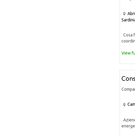
Abr
Sardini
Cosa fa
coordin
View fu
Cons
Compa
Cam
Azienda
energet