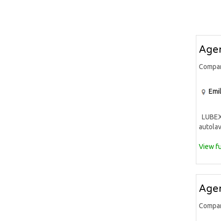
Agen
Compa
Emi
LUBEX S
autolav
View fu
Agen
Compa