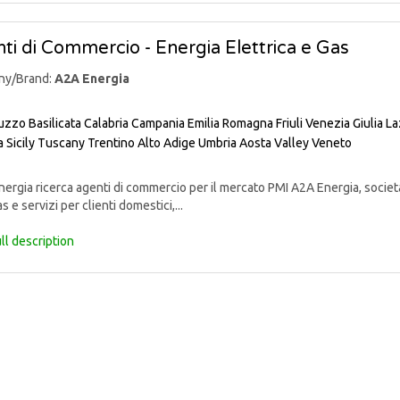
ti di Commercio - Energia Elettrica e Gas
ny/Brand:
A2A Energia
uzzo
Basilicata
Calabria
Campania
Emilia Romagna
Friuli Venezia Giulia
La
a
Sicily
Tuscany
Trentino Alto Adige
Umbria
Aosta Valley
Veneto
rgia ricerca agenti di commercio per il mercato PMI A2A Energia, societ
s e servizi per clienti domestici,...
ll description