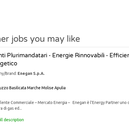
er jobs you may like
ti Plurimandatari - Energie Rinnovabili - Effic
getico
ny/Brand:
Enegan S.p.A.
uzzo
Basilicata
Marche
Molise
Apulia
nte Commerciale – Mercato Energia – Enegan è l'Energy Partner uno degli 
a di gas ed...
ll description