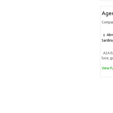
Agen
Compa
Abr
Sardini
A2A Ene
luce, ga
View fu