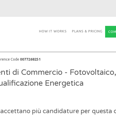
HOW IT WORKS
PLANS & PRICING
COM
erence Code
0077268251
nti di Commercio - Fotovoltaico
ualificazione Energetica
 accettano più candidature per questa o