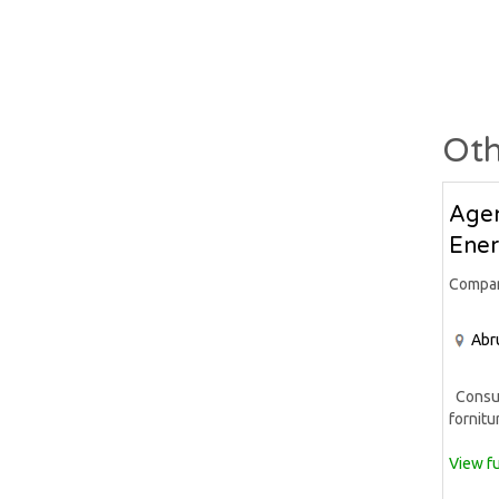
Oth
Agen
Ener
Compa
Abr
Consule
fornitur
View fu