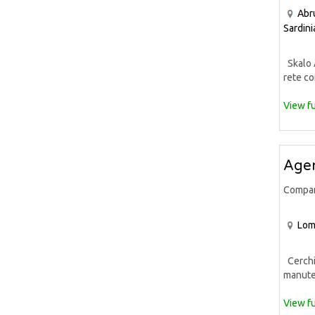
Abr
Sardini
Skalo A
rete co
View fu
Agen
Compa
Lom
Cerchia
manuten
View fu