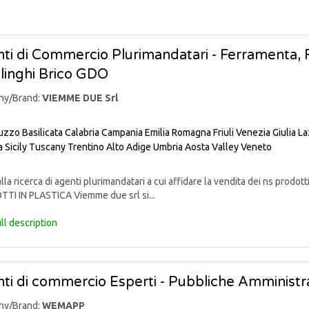
ti di Commercio Plurimandatari - Ferramenta, Fa
linghi Brico GDO
ny/Brand:
VIEMME DUE Srl
uzzo
Basilicata
Calabria
Campania
Emilia Romagna
Friuli Venezia Giulia
La
a
Sicily
Tuscany
Trentino Alto Adige
Umbria
Aosta Valley
Veneto
lla ricerca di agenti plurimandatari a cui affidare la vendita dei ns pr
TI IN PLASTICA Viemme due srl si...
ll description
ti di commercio Esperti - Pubbliche Amministra
ny/Brand:
WEMAPP