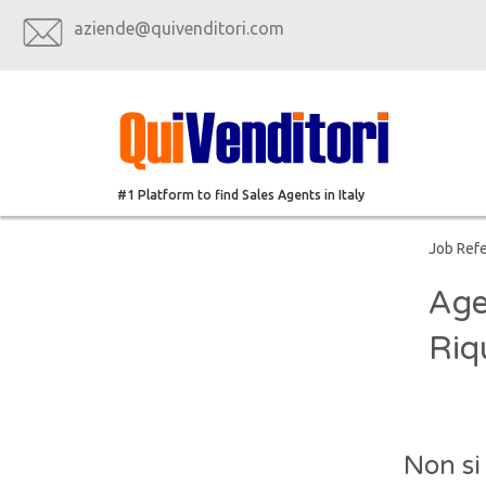
aziende@quivenditori.com
#1 Platform to find Sales Agents in Italy
Job Ref
Age
Riq
Non si