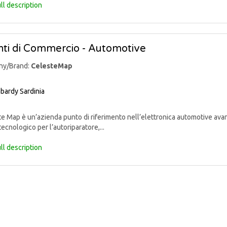
ll description
ti di Commercio - Automotive
ny/Brand:
CelesteMap
bardy
Sardinia
 Map è un’azienda punto di riferimento nell’elettronica automotive avan
tecnologico per l’autoriparatore,...
ll description