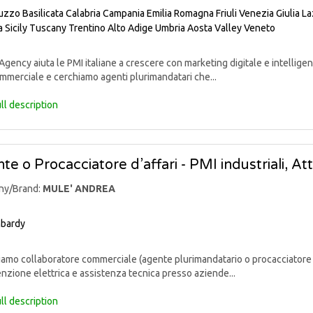
uzzo
Basilicata
Calabria
Campania
Emilia Romagna
Friuli Venezia Giulia
La
a
Sicily
Tuscany
Trentino Alto Adige
Umbria
Aosta Valley
Veneto
gency aiuta le PMI italiane a crescere con marketing digitale e intelligenz
mmerciale e cerchiamo agenti plurimandatari che...
ll description
te o Procacciatore d’affari - PMI industriali, At
ny/Brand:
MULE' ANDREA
bardy
mo collaboratore commerciale (agente plurimandatario o procacciatore d’af
zione elettrica e assistenza tecnica presso aziende...
ll description