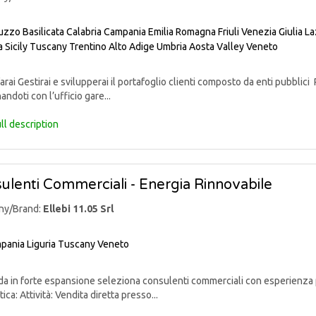
uzzo
Basilicata
Calabria
Campania
Emilia Romagna
Friuli Venezia Giulia
La
a
Sicily
Tuscany
Trentino Alto Adige
Umbria
Aosta Valley
Veneto
rai Gestirai e svilupperai il portafoglio clienti composto da enti pubblici 
andoti con l’ufficio gare...
ll description
ulenti Commerciali - Energia Rinnovabile
ny/Brand:
Ellebi 11.05 Srl
pania
Liguria
Tuscany
Veneto
 in forte espansione seleziona consulenti commerciali con esperienza p
ica: Attività: Vendita diretta presso...