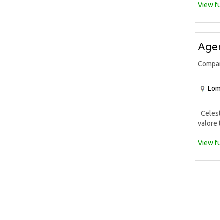
View fu
Agen
Compa
Lom
Celeste
valore 
View fu