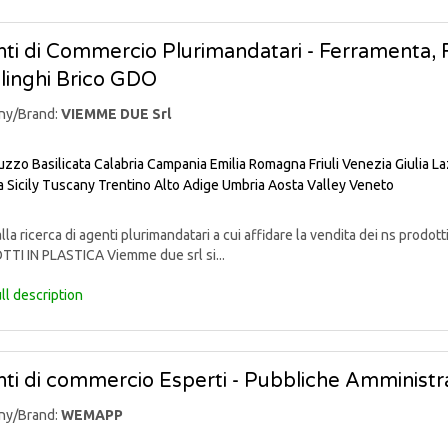
ti di Commercio Plurimandatari - Ferramenta, Fa
linghi Brico GDO
ny/Brand:
VIEMME DUE Srl
uzzo
Basilicata
Calabria
Campania
Emilia Romagna
Friuli Venezia Giulia
La
a
Sicily
Tuscany
Trentino Alto Adige
Umbria
Aosta Valley
Veneto
lla ricerca di agenti plurimandatari a cui affidare la vendita dei ns pr
TI IN PLASTICA Viemme due srl si...
ll description
ti di commercio Esperti - Pubbliche Amministra
ny/Brand:
WEMAPP