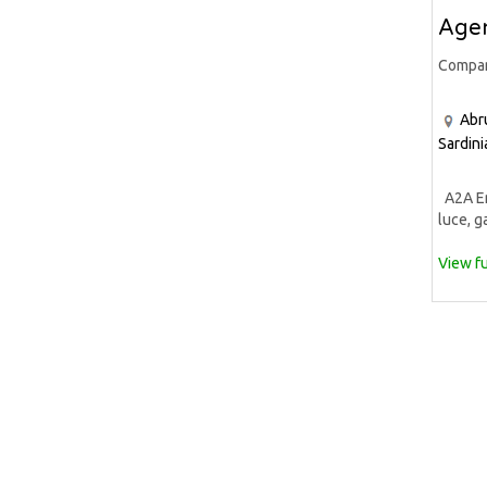
Agen
Compa
Abr
Sardini
A2A Ene
luce, ga
View fu