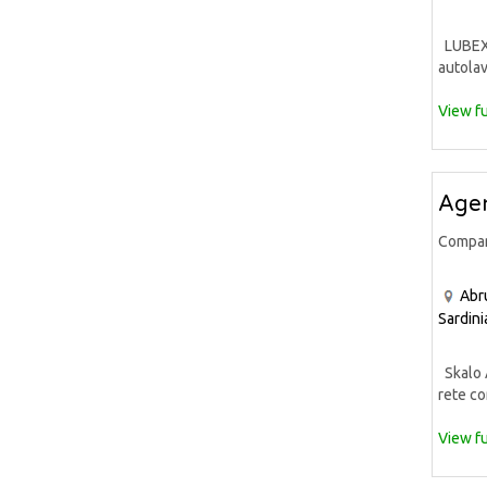
LUBEX S
autolav
View fu
Agen
Compa
Abr
Sardini
Skalo A
rete co
View fu