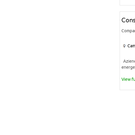
Cons
Compa
Cam
Azienda
energet
View fu