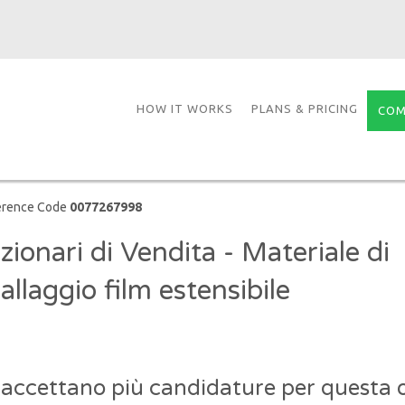
HOW IT WORKS
PLANS & PRICING
COM
erence Code
0077267998
zionari di Vendita - Materiale di
llaggio film estensibile
 accettano più candidature per questa o