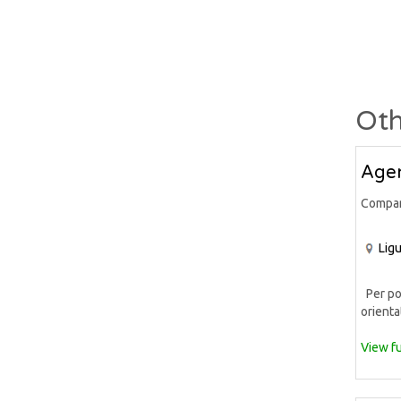
Oth
Agen
Compa
Ligu
Per pot
orientat
View fu