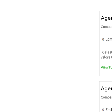
Agen
Compa
Lom
Celeste
valore 
View fu
Agen
Compa
Emi