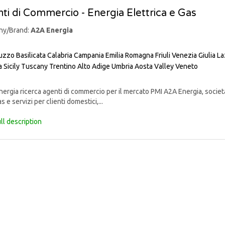
ti di Commercio - Energia Elettrica e Gas
ny/Brand:
A2A Energia
uzzo
Basilicata
Calabria
Campania
Emilia Romagna
Friuli Venezia Giulia
La
a
Sicily
Tuscany
Trentino Alto Adige
Umbria
Aosta Valley
Veneto
rgia ricerca agenti di commercio per il mercato PMI A2A Energia, societ
s e servizi per clienti domestici,...
ll description