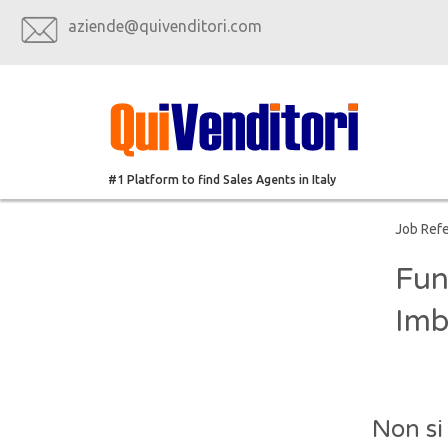
aziende@quivenditori.com
#1 Platform to find Sales Agents in Italy
Job Ref
Fun
Imba
Non si