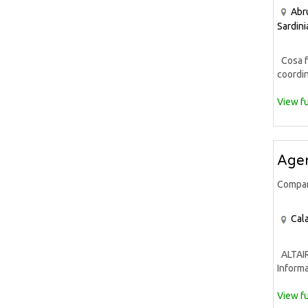
Abr
Sardini
Cosa fa
coordin
View fu
Agen
Compa
Cala
ALTAIR 
Informa
View fu