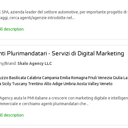
PA, azienda leader del settore automotive, per importante progetto di sv
aggi, cerca agenti/agenzie introdotte nel...
ll description
ti Plurimandatari - Servizi di Digital Marketing
ny/Brand:
Skalo Agency LLC
uzzo
Basilicata
Calabria
Campania
Emilia Romagna
Friuli Venezia Giulia
La
a
Sicily
Tuscany
Trentino Alto Adige
Umbria
Aosta Valley
Veneto
gency aiuta le PMI italiane a crescere con marketing digitale e intelligenz
mmerciale e cerchiamo agenti plurimandatari che...
ll description