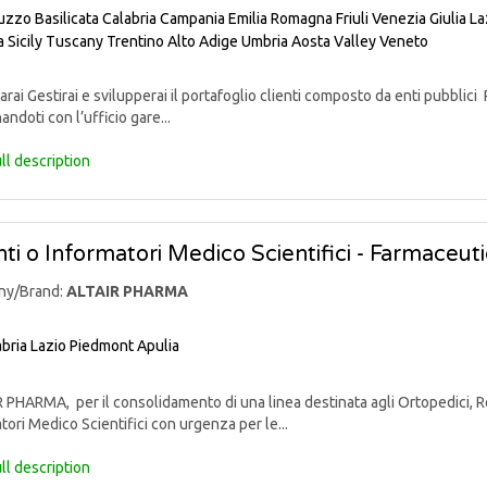
uzzo
Basilicata
Calabria
Campania
Emilia Romagna
Friuli Venezia Giulia
La
a
Sicily
Tuscany
Trentino Alto Adige
Umbria
Aosta Valley
Veneto
rai Gestirai e svilupperai il portafoglio clienti composto da enti pubblici 
andoti con l’ufficio gare...
ll description
ti o Informatori Medico Scientifici - Farmaceut
ny/Brand:
ALTAIR PHARMA
bria
Lazio
Piedmont
Apulia
PHARMA, per il consolidamento di una linea destinata agli Ortopedici, Reu
tori Medico Scientifici con urgenza per le...
ll description