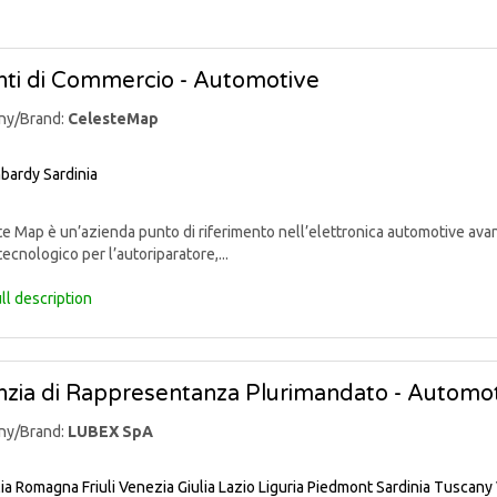
ti di Commercio - Automotive
ny/Brand:
CelesteMap
bardy
Sardinia
 Map è un’azienda punto di riferimento nell’elettronica automotive avan
tecnologico per l’autoriparatore,...
ll description
zia di Rappresentanza Plurimandato - Automo
ny/Brand:
LUBEX SpA
lia Romagna
Friuli Venezia Giulia
Lazio
Liguria
Piedmont
Sardinia
Tuscany