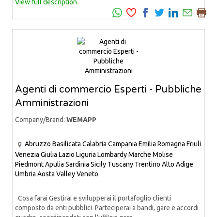
View full description
Agenti di commercio Esperti - Pubbliche
Amministrazioni
Company/Brand:
WEMAPP
Abruzzo
Basilicata
Calabria
Campania
Emilia Romagna
Friuli
Venezia Giulia
Lazio
Liguria
Lombardy
Marche
Molise
Piedmont
Apulia
Sardinia
Sicily
Tuscany
Trentino Alto Adige
Umbria
Aosta Valley
Veneto
Cosa farai Gestirai e svilupperai il portafoglio clienti
composto da enti pubblici Parteciperai a bandi, gare e accordi