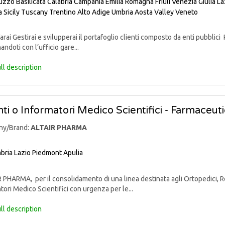
uzzo
Basilicata
Calabria
Campania
Emilia Romagna
Friuli Venezia Giulia
La
a
Sicily
Tuscany
Trentino Alto Adige
Umbria
Aosta Valley
Veneto
rai Gestirai e svilupperai il portafoglio clienti composto da enti pubblici 
andoti con l’ufficio gare...
ll description
ti o Informatori Medico Scientifici - Farmaceut
ny/Brand:
ALTAIR PHARMA
bria
Lazio
Piedmont
Apulia
PHARMA, per il consolidamento di una linea destinata agli Ortopedici, Reu
tori Medico Scientifici con urgenza per le...
ll description