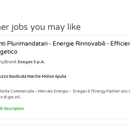
er jobs you may like
ti Plurimandatari - Energie Rinnovabili - Effic
getico
ny/Brand:
Enegan S.p.A.
uzzo
Basilicata
Marche
Molise
Apulia
nte Commerciale – Mercato Energia – Enegan è l'Energy Partner uno degli 
a di gas ed...
ll description