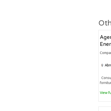
Oth
Agen
Ener
Compa
Abr
Consule
fornitur
View fu