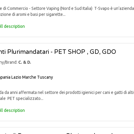
di Commercio - Settore Vaping (Nord e Sud Italia) T-Svapo è un’azienda 
uzione di aromi e basi per sigarette...
ll description
ti Plurimandatari - PET SHOP , GD, GDO
ny/Brand:
C. & D.
pania
Lazio
Marche
Tuscany
 da anni affermata nel settore dei prodotti igienici per cani e gatti di alti
ale PET specializzato...
ll description