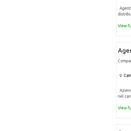
Agente 
distrib
View fu
Agen
Compa
Cam
Azienda
nel can
View fu