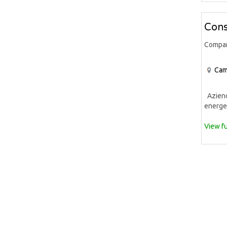
Cons
Compa
Cam
Azienda
energet
View fu