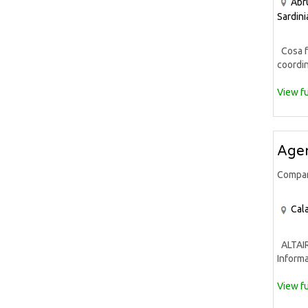
Abr
Sardini
Cosa fa
coordin
View fu
Agen
Compa
Cala
ALTAIR 
Informa
View fu