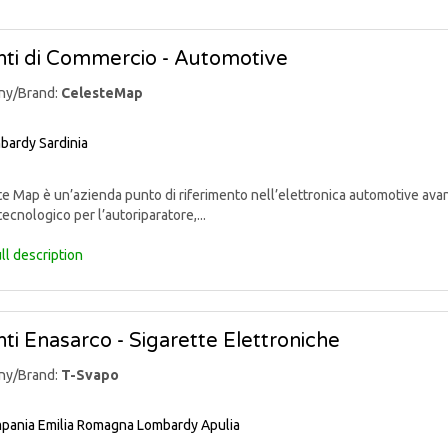
ti di Commercio - Automotive
ny/Brand:
CelesteMap
bardy
Sardinia
 Map è un’azienda punto di riferimento nell’elettronica automotive avan
tecnologico per l’autoriparatore,...
ll description
ti Enasarco - Sigarette Elettroniche
ny/Brand:
T-Svapo
pania
Emilia Romagna
Lombardy
Apulia