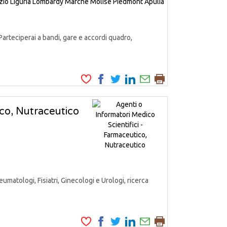
zio
Liguria
Lombardy
Marche
Molise
Piedmont
Apulia
Parteciperai a bandi, gare e accordi quadro,
ico, Nutraceutico
matologi, Fisiatri, Ginecologi e Urologi, ricerca