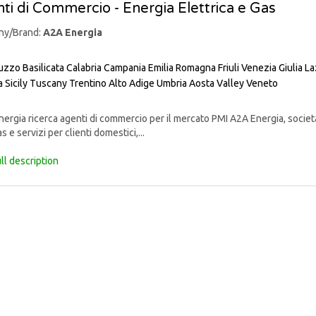
ti di Commercio - Energia Elettrica e Gas
ny/Brand:
A2A Energia
uzzo
Basilicata
Calabria
Campania
Emilia Romagna
Friuli Venezia Giulia
La
a
Sicily
Tuscany
Trentino Alto Adige
Umbria
Aosta Valley
Veneto
rgia ricerca agenti di commercio per il mercato PMI A2A Energia, societ
s e servizi per clienti domestici,...
ll description