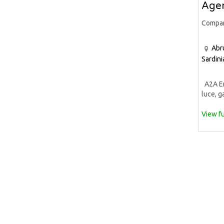
Agen
Compa
Abr
Sardini
A2A Ene
luce, ga
View fu