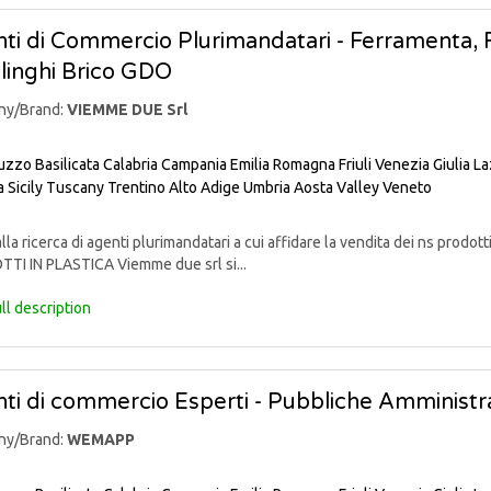
ti di Commercio Plurimandatari - Ferramenta, Fa
linghi Brico GDO
ny/Brand:
VIEMME DUE Srl
uzzo
Basilicata
Calabria
Campania
Emilia Romagna
Friuli Venezia Giulia
La
a
Sicily
Tuscany
Trentino Alto Adige
Umbria
Aosta Valley
Veneto
lla ricerca di agenti plurimandatari a cui affidare la vendita dei ns pr
TI IN PLASTICA Viemme due srl si...
ll description
ti di commercio Esperti - Pubbliche Amministra
ny/Brand:
WEMAPP