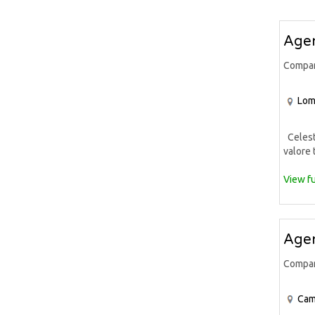
Agen
Compa
Lom
Celeste
valore 
View fu
Agen
Compa
Cam