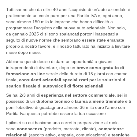
Tutti sanno che da oltre 40 anni l'acquisto di un'auto aziendale è
praticamente un costo puro per una Partita IVA e, ogni anno,
sono almeno 150 mila le imprese che hanno difficoltà a
programmare l'acquisto della nuova auto aziendale. Non solo,
da gennaio 2025 ci si sono spalancati portoni inaspettati a
seguito di nuove norme che sembrano essere state emanate
proprio a nostro favore, e il nostro fatturato ha iniziato a lievitare
mese dopo mese.
Abbiamo quindi deciso di dare un'opportunità a giovani
intraprendenti di diventare, dopo un
breve corso gratuito di
formazione on line
serale della durata di 15 giorni con esame
finale,
consulenti aziendali specializzati per le soluzioni di
scarico fiscale di autoveicoli di flotte aziendali
.
Se hai 2/3 anni di
esperienza nel settore commerciale
, sei in
possesso di un
diploma tecnico
o
laurea almeno triennale
e ti
poni l'obiettivo di guadagnare almeno 36 mila euro l'anno con
Partita Iva questa potrebbe essere la tua occasione.
I pilastri su cui basiamo una corretta preparazione al ruolo
sono
conoscenza
(prodotto, mercato, cliente),
competenze
relazionali
(ascolto attivo, empatia, comunicazione) e
tecniche