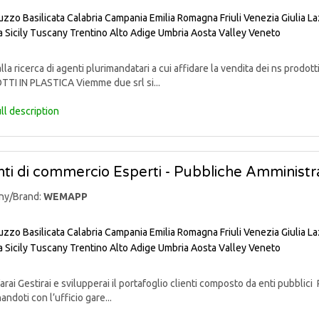
uzzo
Basilicata
Calabria
Campania
Emilia Romagna
Friuli Venezia Giulia
La
a
Sicily
Tuscany
Trentino Alto Adige
Umbria
Aosta Valley
Veneto
lla ricerca di agenti plurimandatari a cui affidare la vendita dei ns pr
TI IN PLASTICA Viemme due srl si...
ll description
ti di commercio Esperti - Pubbliche Amministra
ny/Brand:
WEMAPP
uzzo
Basilicata
Calabria
Campania
Emilia Romagna
Friuli Venezia Giulia
La
a
Sicily
Tuscany
Trentino Alto Adige
Umbria
Aosta Valley
Veneto
rai Gestirai e svilupperai il portafoglio clienti composto da enti pubblici 
andoti con l’ufficio gare...