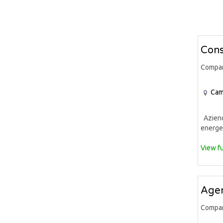
Cons
Compa
Cam
Azienda
energet
View fu
Agen
Compa