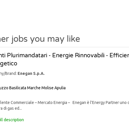
er jobs you may like
ti Plurimandatari - Energie Rinnovabili - Effic
getico
ny/Brand:
Enegan S.p.A.
uzzo
Basilicata
Marche
Molise
Apulia
nte Commerciale – Mercato Energia – Enegan è l'Energy Partner uno degli 
a di gas ed...
ll description