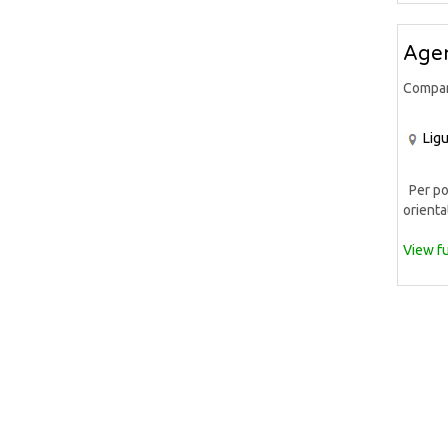
Agen
Compa
Ligu
Per pot
orientat
View fu