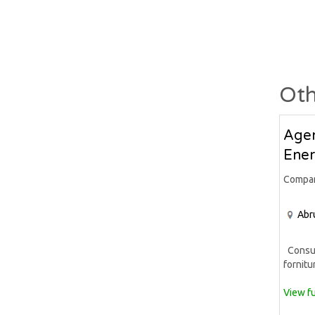
Oth
Agen
Ener
Compa
Abr
Consule
fornitur
View fu