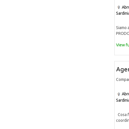
Abr
Sardini
Siamo a
PRODOT
View fu
Agen
Compa
Abr
Sardini
Cosa fa
coordin