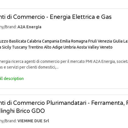
ti di Commercio - Energia Elettrica e Gas
ny/Brand:
A2A Energia
uzzo
Basilicata
Calabria
Campania
Emilia Romagna
Friuli Venezia Giulia
La
a
Sicily
Tuscany
Trentino Alto Adige
Umbria
Aosta Valley
Veneto
rgia ricerca agenti di commercio per il mercato PMI A2A Energia, societ
s e servizi per clienti domestici,...
ll description
ti di Commercio Plurimandatari - Ferramenta, Fa
linghi Brico GDO
ny/Brand:
VIEMME DUE Srl