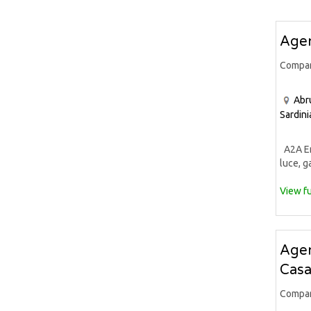
Agen
Compa
Abr
Sardini
A2A Ene
luce, ga
View fu
Agen
Casa
Compa