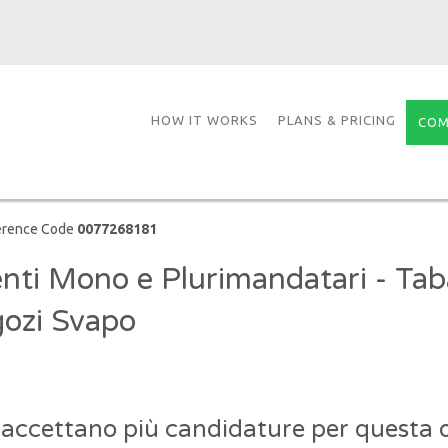
HOW IT WORKS
PLANS & PRICING
COM
erence Code
0077268181
nti Mono e Plurimandatari - Tab
ozi Svapo
 accettano più candidature per questa o