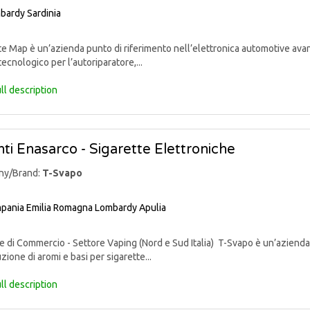
bardy
Sardinia
 Map è un’azienda punto di riferimento nell’elettronica automotive avan
tecnologico per l’autoriparatore,...
ll description
ti Enasarco - Sigarette Elettroniche
ny/Brand:
T-Svapo
pania
Emilia Romagna
Lombardy
Apulia
di Commercio - Settore Vaping (Nord e Sud Italia) T-Svapo è un’azienda 
uzione di aromi e basi per sigarette...
ll description