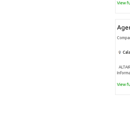
View fu
Agen
Compa
Cala
ALTAIR 
Informa
View fu