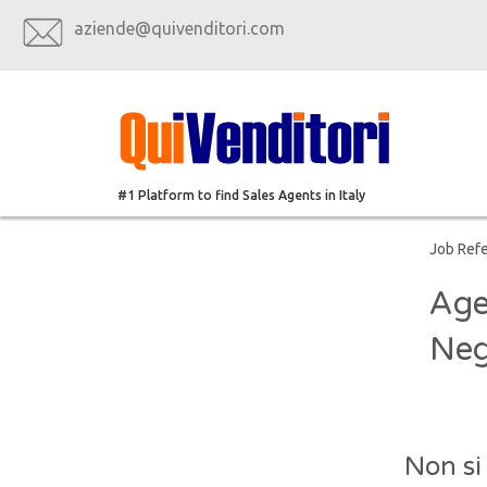
aziende@quivenditori.com
#1 Platform to find Sales Agents in Italy
Job Ref
Age
Neg
Non si