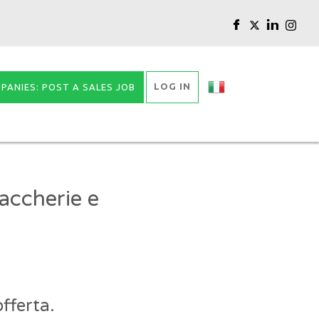
LOG IN
PANIES: POST A SALES JOB
accherie e
fferta.