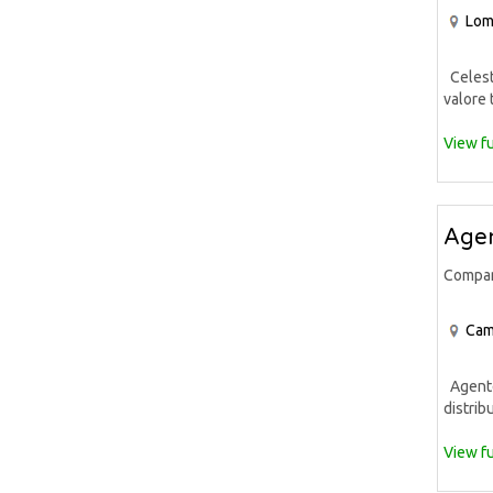
Lom
Celeste
valore 
View fu
Agen
Compa
Cam
Agente 
distrib
View fu