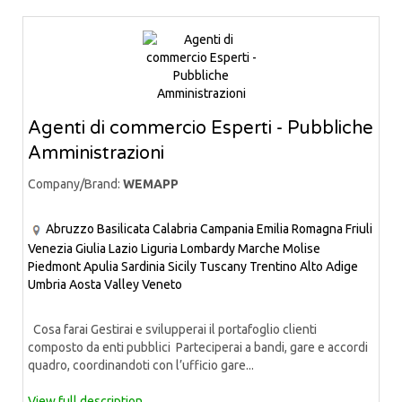
Agenti di commercio Esperti - Pubbliche
Amministrazioni
Company/Brand:
WEMAPP
Abruzzo
Basilicata
Calabria
Campania
Emilia Romagna
Friuli
Venezia Giulia
Lazio
Liguria
Lombardy
Marche
Molise
Piedmont
Apulia
Sardinia
Sicily
Tuscany
Trentino Alto Adige
Umbria
Aosta Valley
Veneto
Cosa farai Gestirai e svilupperai il portafoglio clienti
composto da enti pubblici Parteciperai a bandi, gare e accordi
quadro, coordinandoti con l’ufficio gare...
View full description