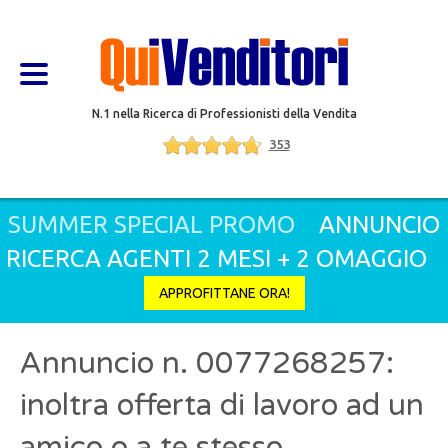
N.1 nella Ricerca di Professionisti della Vendita
353
SUMMER SPECIAL PROMO
ANNUNCIO
RICERCA AGENTI 2 MESI + 2 OMAGGIO
APPROFITTANE ORA!
Annuncio n. 0077268257:
inoltra offerta di lavoro ad un
amico o a te stesso