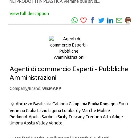
NEI PRODOTTI IN PLASTICA Viemme due srl si...
View full description
Agenti di commercio Esperti - Pubbliche
Amministrazioni
Company/Brand:
WEMAPP
Abruzzo
Basilicata
Calabria
Campania
Emilia Romagna
Friuli
Venezia Giulia
Lazio
Liguria
Lombardy
Marche
Molise
Piedmont
Apulia
Sardinia
Sicily
Tuscany
Trentino Alto Adige
Umbria
Aosta Valley
Veneto